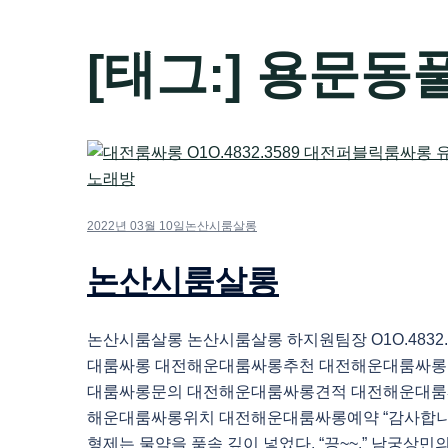
[태그:]
용문동
2022년 03월 10일
논산시룸살롱
논산시룸살롱
논산시룸살롱 논산시룸살롱 하지원팀장 O1O.4832.
대룸싸롱 대전해운대룸싸롱추천 대전해운대룸싸롱
대룸싸롱문의 대전해운대룸싸롱견적 대전해운대룸
해운대룸싸롱위치 대전해운대룸싸롱예약 “감사합니다.
형제는 물약을 품속 깊이 넣었다. “끙~~.” 남궁상민의 