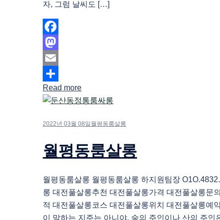
자, 그럼 날씨도 […]
Facebook
Mastodon
Email
Read more
Share
2022년 03월 08일
월평동룸살롱
월평동룸살롱
월평동룸살롱 월평동룸살롱 하지원팀장 O1O.4832.
롱 대전풀살롱추천 대전풀살롱가격 대전풀살롱문
적 대전풀살롱코스 대전풀살롱위치 대전풀살롱예약
이 말하는 지주는 아니야. 숲의 주인이나 산의 주인은 