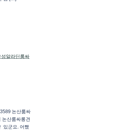
3589 논산룸싸
의 논산룸싸롱견
 있군요. 어쨌