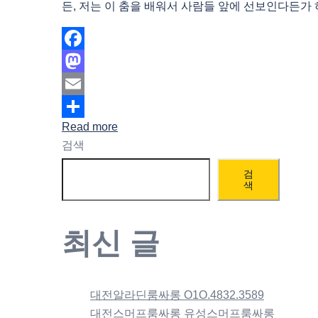
든, 저는 이 춤을 배워서 사람들 앞에 선보인다든가 하
Facebook
Mastodon
Email
Read more
Share
검색
검
색
최신 글
대전알라딘룸싸롱 O1O.4832.3589
대전스머프룸싸롱 유성스머프룸싸롱