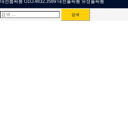
대전룸싸롱 O1O.4832.3589 대전풀싸롱 유성풀싸롱
검
색: