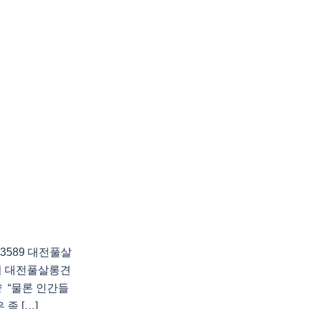
3589 대전풀살
의 대전풀살롱견
 “물론 인간들
좀 […]