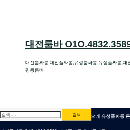
Skip
to
content
대전룸바 O1O.4832.35
대전룸싸롱,대전풀싸롱,유성룸싸롱,유성풀싸롱,대
평동룸바
검
유성룸싸롱 O1O.4832.3589 대전퍼블릭가라오케 유성풀싸롱
색: