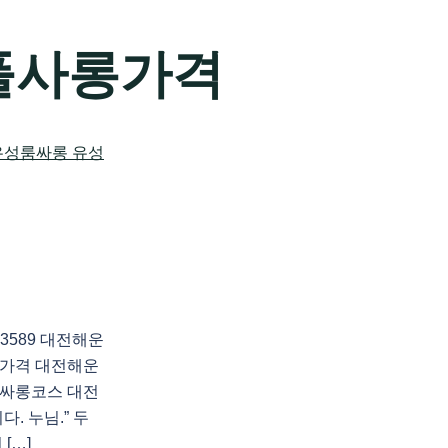
풀사롱가격
3589 대전해운
가격 대전해운
싸롱코스 대전
 누님.” 두
[…]