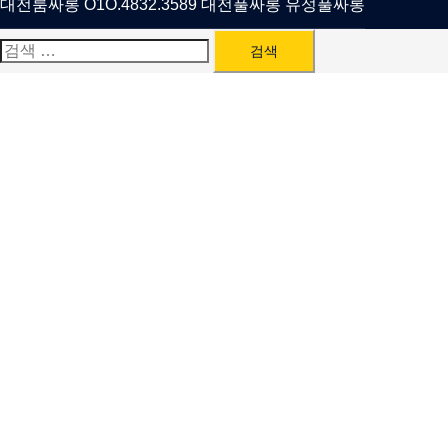
대전룸싸롱 O1O.4832.3589 대전풀싸롱 유성풀싸롱
검
색: