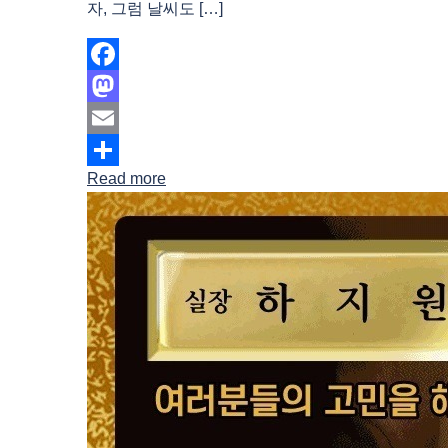
자, 그럼 날씨도 […]
Facebook
Mastodon
Email
Read more
Share