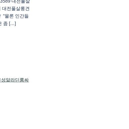
3589 대전풀살
의 대전풀살롱견
 “물론 인간들
좀 […]