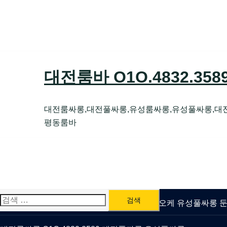
Skip
to
content
대전룸바 O1O.4832.35
대전룸싸롱,대전풀싸롱,유성룸싸롱,유성풀싸롱,대
평동룸바
검
유성룸싸롱 O1O.4832.3589 대전퍼블릭가라오케 유성풀싸롱
색: