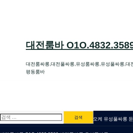
Skip
to
content
대전룸바 O1O.4832.35
대전룸싸롱,대전풀싸롱,유성룸싸롱,유성풀싸롱,대
평동룸바
검
유성룸싸롱 O1O.4832.3589 대전퍼블릭가라오케 유성풀싸롱
색: