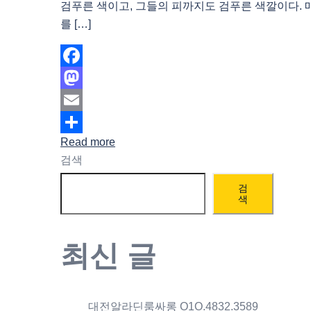
검푸른 색이고, 그들의 피까지도 검푸른 색깔이다.
를 […]
Facebook
Mastodon
Email
Read more
Share
검색
검
색
최신 글
대전알라딘룸싸롱 O1O.4832.3589