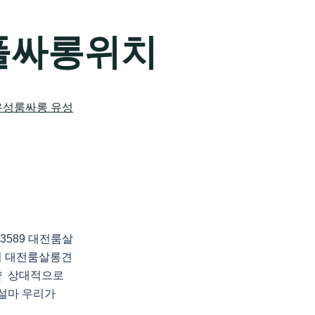
풀싸롱위치
3589 대전룸살
의 대전룸살롱견
약 상대적으로
 설마 우리가