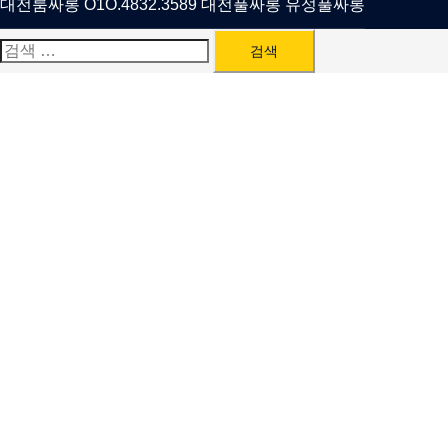
대전룸싸롱 O1O.4832.3589 대전풀싸롱 유성풀싸롱
검
색: