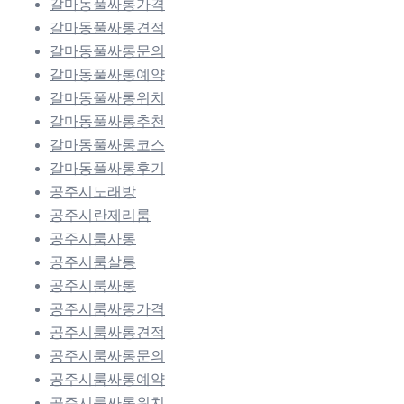
갈마동풀싸롱가격
갈마동풀싸롱견적
갈마동풀싸롱문의
갈마동풀싸롱예약
갈마동풀싸롱위치
갈마동풀싸롱추천
갈마동풀싸롱코스
갈마동풀싸롱후기
공주시노래방
공주시란제리룸
공주시룸사롱
공주시룸살롱
공주시룸싸롱
공주시룸싸롱가격
공주시룸싸롱견적
공주시룸싸롱문의
공주시룸싸롱예약
공주시룸싸롱위치