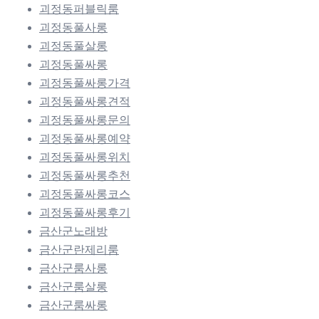
괴정동퍼블릭룸
괴정동풀사롱
괴정동풀살롱
괴정동풀싸롱
괴정동풀싸롱가격
괴정동풀싸롱견적
괴정동풀싸롱문의
괴정동풀싸롱예약
괴정동풀싸롱위치
괴정동풀싸롱추천
괴정동풀싸롱코스
괴정동풀싸롱후기
금산군노래방
금산군란제리룸
금산군룸사롱
금산군룸살롱
금산군룸싸롱