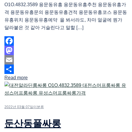
O1O.4832.3589 용문동유흥 용문동유흥추천 용문동유흥가
격 용문동유흥문의 용문동유흥견적 용문동유흥코스 용문동
유흥위치 용문동유흥예약 을 봐서라도, 차마 얼굴에 뭔가
달라붙은 것 같아 거슬린다고 말할 […]
Facebook
Mastodon
Email
Read more
Share
2022년 03월 07일
미분류
둔산동풀싸롱