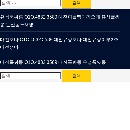
검
색:
유성룸싸롱 O1O.4832.3589 대전퍼블릭가라오케 유성풀싸
롱 둔산동노래방
대전호빠 O1O.4832.3589 대전유성호빠 대전유성이부가게
대전정빠
대전룸싸롱 O1O.4832.3589 대전풀싸롱 유성풀싸롱
검
색: