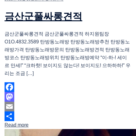
금산군풀싸롱견적
금산군풀싸롱견적 금산군풀싸롱견적 하지원팀장
O1O.4832.3589 탄방동노래방 탄방동노래방추천 탄방동노
래방가격 탄방동노래방문의 탄방동노래방견적 탄방동노래
방코스 탄방동노래방위치 탄방동노래방예약 “이-하-! 세이
르 만세!” “크하핫! 보이지도 않는다! 보이지도! 으하하하!” 우
리는 조금 […]
Facebook
Mastodon
Email
Read more
Share