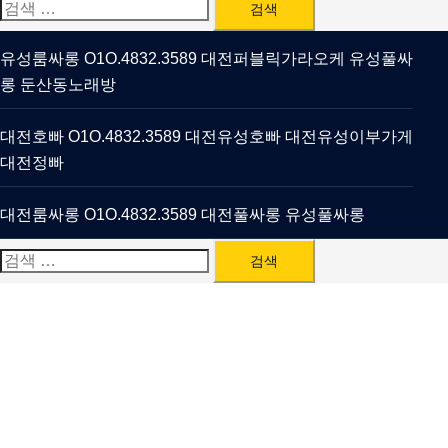
검
색:
유성룸싸롱 O1O.4832.3589 대전퍼블릭가라오케 유성풀싸
롱 둔산동노래방
대전호빠 O1O.4832.3589 대전유성호빠 대전유성이부가게
대전정빠
대전룸싸롱 O1O.4832.3589 대전풀싸롱 유성풀싸롱
검
색: