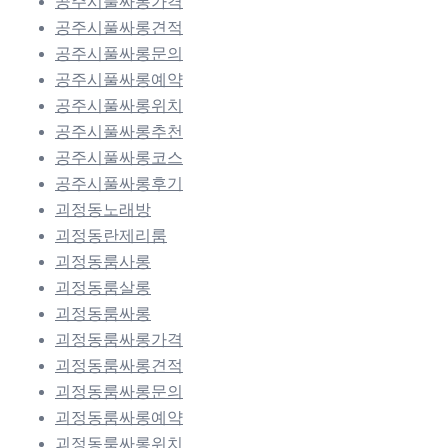
공주시풀싸롱가격
공주시풀싸롱견적
공주시풀싸롱문의
공주시풀싸롱예약
공주시풀싸롱위치
공주시풀싸롱추천
공주시풀싸롱코스
공주시풀싸롱후기
괴정동노래방
괴정동란제리룸
괴정동룸사롱
괴정동룸살롱
괴정동룸싸롱
괴정동룸싸롱가격
괴정동룸싸롱견적
괴정동룸싸롱문의
괴정동룸싸롱예약
괴정동룸싸롱위치