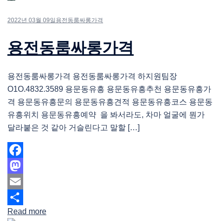
2022년 03월 09일
용전동룸싸롱가격
용전동룸싸롱가격
용전동룸싸롱가격 용전동룸싸롱가격 하지원팀장
O1O.4832.3589 용문동유흥 용문동유흥추천 용문동유흥가
격 용문동유흥문의 용문동유흥견적 용문동유흥코스 용문동
유흥위치 용문동유흥예약 을 봐서라도, 차마 얼굴에 뭔가
달라붙은 것 같아 거슬린다고 말할 […]
Facebook
Mastodon
Email
Read more
Share