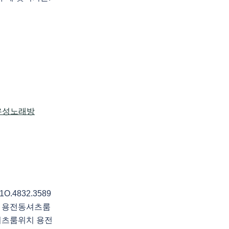
4832.3589
 용전동셔츠룸
셔츠룸위치 용전