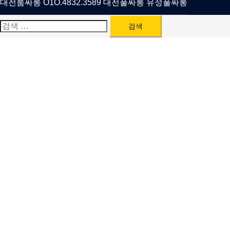
대전룸싸롱 O1O.4832.3589 대전풀싸롱 유성풀싸롱
검
색: