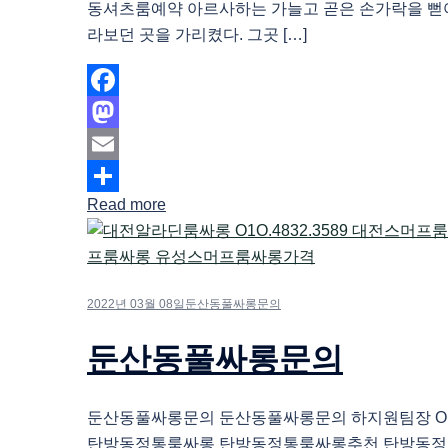
동셔츠룸예약 아르사하는 가늘고 곧은 손가락을 뻗
라보던 곳을 가리켰다. 그곳 […]
Facebook
Mastodon
Email
Read more
Share
2022년 03월 08일
둔산동풀싸롱문의
둔산동풀싸롱문의
둔산동풀싸롱문의 둔산동풀싸롱문의 하지원팀장 O1O.
탄방동정통룸싸롱 탄방동정통룸싸롱추천 탄방동