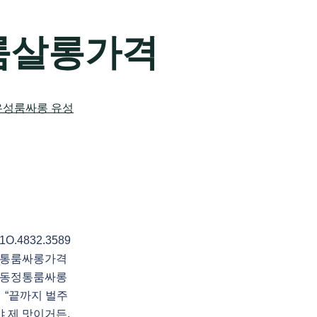
룸살롱가격
4832.3589
정통룸싸롱가격
방동정통룸싸롱
“끝까지 벌주
 제 맛이거든.