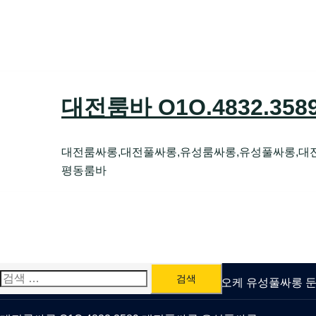
Skip
to
content
대전룸바 O1O.4832.35
대전룸싸롱,대전풀싸롱,유성룸싸롱,유성풀싸롱,대
평동룸바
검
유성룸싸롱 O1O.4832.3589 대전퍼블릭가라오케 유성풀싸롱
색: