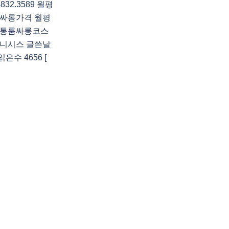
2.3589 월평
싸롱가격 월평
정통룸싸롱코스
니시스 글쓴날
 읽은수 4656 [