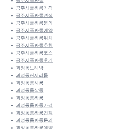
공주시풀싸롱
공주시풀싸롱가격
공주시풀싸롱견적
공주시풀싸롱문의
공주시풀싸롱예약
공주시풀싸롱위치
공주시풀싸롱추천
공주시풀싸롱코스
공주시풀싸롱후기
괴정동노래방
괴정동란제리룸
괴정동룸사롱
괴정동룸살롱
괴정동룸싸롱
괴정동룸싸롱가격
괴정동룸싸롱견적
괴정동룸싸롱문의
괴정동룸싸롱예약