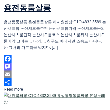
용전동룸살롱
용전동룸살롱 용전동룸살롱 하지원팀장 O1O.4832.3589 논
산셔츠룸 논산셔츠룸추천 논산셔츠룸가격 논산셔츠룸문의
논산셔츠룸견적 논산셔츠룸코스 논산셔츠룸위치 논산셔츠
룸예약 그녀는… 나의…. 친구도 아니지만 스승도 아니다.
난 그녀의 가르침을 받지만, […]
Facebook
Mastodon
Email
Read more
Share