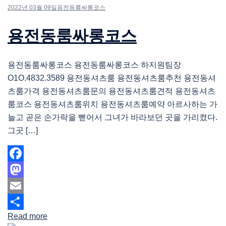
2022년 03월 09일
용전동룸싸롱코스
용전동룸싸롱코스
용전동룸싸롱코스 용전동룸싸롱코스 하지원팀장
O1O.4832.3589 용전동셔츠룸 용전동셔츠룸추천 용전동셔
츠룸가격 용전동셔츠룸문의 용전동셔츠룸견적 용전동셔츠
룸코스 용전동셔츠룸위치 용전동셔츠룸예약 아르사하는 가
늘고 곧은 손가락을 뻗어서 그녀가 바라보던 곳을 가리켰다.
그곳 […]
Facebook
Mastodon
Email
Read more
Share