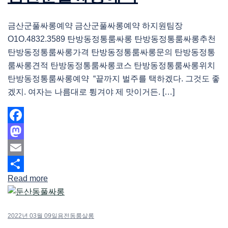
금산군풀싸롱예약 금산군풀싸롱예약 하지원팀장
O1O.4832.3589 탄방동정통룸싸롱 탄방동정통룸싸롱추천
탄방동정통룸싸롱가격 탄방동정통룸싸롱문의 탄방동정통
룸싸롱견적 탄방동정통룸싸롱코스 탄방동정통룸싸롱위치
탄방동정통룸싸롱예약 “끝까지 벌주를 택하겠다. 그것도 좋
겠지. 여자는 나름대로 튕겨야 제 맛이거든. […]
Facebook
Mastodon
Email
Read more
Share
2022년 03월 09일
용전동룸살롱