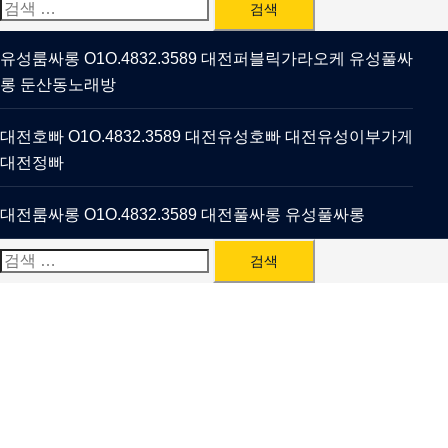
검
색:
유성룸싸롱 O1O.4832.3589 대전퍼블릭가라오케 유성풀싸
롱 둔산동노래방
대전호빠 O1O.4832.3589 대전유성호빠 대전유성이부가게
대전정빠
대전룸싸롱 O1O.4832.3589 대전풀싸롱 유성풀싸롱
검
색: