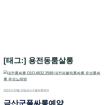
[태그:]
용전동룸살롱
2022년 03월 10일
금산군풀싸롱예약
금산군풀싸롱예약