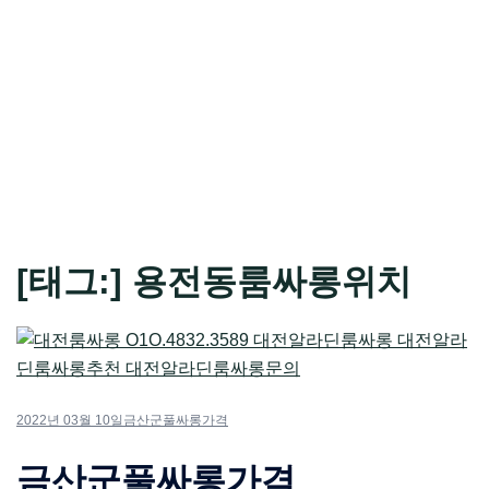
[태그:]
용전동룸싸롱위치
2022년 03월 10일
금산군풀싸롱가격
금산군풀싸롱가격