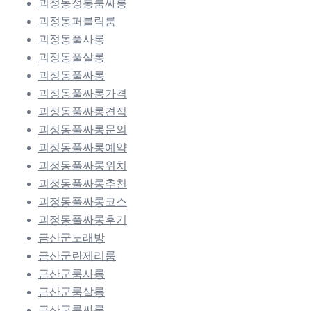
괴정동정통룸싸롱
괴정동퍼블릭룸
괴정동풀사롱
괴정동풀살롱
괴정동풀싸롱
괴정동풀싸롱가격
괴정동풀싸롱견적
괴정동풀싸롱문의
괴정동풀싸롱예약
괴정동풀싸롱위치
괴정동풀싸롱추천
괴정동풀싸롱코스
괴정동풀싸롱후기
금산군노래방
금산군란제리룸
금산군룸사롱
금산군룸살롱
금산군룸싸롱