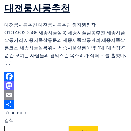
대전룸사롱추천
대전룸사롱추천 대전룸사롱추천 하지원팀장
O1O.4832.3589 세종시풀살롱 세종시풀살롱추천 세종시풀
살롱가격 세종시풀살롱문의 세종시풀살롱견적 세종시풀살
롱코스 세종시풀살롱위치 세종시풀살롱예약 “대, 대족장?”
순간 모여든 사람들의 경악스런 목소리가 식탁 위를 흘렀다.
[…]
Facebook
Mastodon
Email
Read more
Share
검색