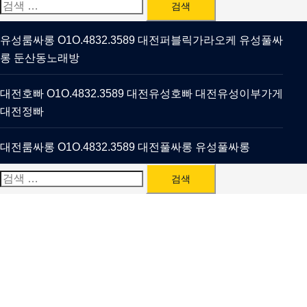
검
색:
유성룸싸롱 O1O.4832.3589 대전퍼블릭가라오케 유성풀싸
롱 둔산동노래방
대전호빠 O1O.4832.3589 대전유성호빠 대전유성이부가게
대전정빠
대전룸싸롱 O1O.4832.3589 대전풀싸롱 유성풀싸롱
검
색: