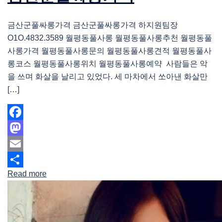
금산군풀싸롱가격 금산군풀싸롱가격 하지원팀장
O1O.4832.3589 월평동풀사롱 월평동풀사롱추천 월평동풀
사롱가격 월평동풀사롱문의 월평동풀사롱견적 월평동풀사
롱코스 월평동풀사롱위치 월평동풀사롱예약 사람들은 악
을 쓰며 화살을 날리고 있었다. 세 마차에서 쏘아낸 화살만
[…]
Facebook
Mastodon
Email
Read more
Share