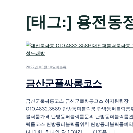
[태그:]
용전동
2022년 03월 10일
미분류
금산군풀싸롱코스
금산군풀싸롱코스 금산군풀싸롱코스 하지원팀장
O1O.4832.3589 탄방동퍼블릭룸 탄방동퍼블릭
블릭룸가격 탄방동퍼블릭룸문의 탄방동퍼블릭룸견
릭룸코스 탄방동퍼블릭룸위치 탄방동퍼블릭룸예약 
녀 [1 회] 하나의 달 1 “여긴……. 이곳은 […]