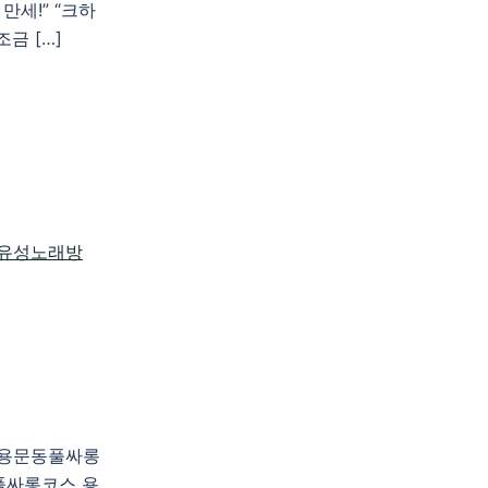
만세!” “크하
금 […]
천 용문동풀싸롱
풀싸롱코스 용