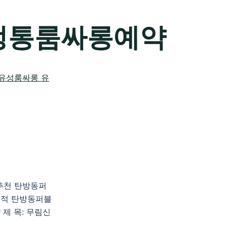
정통룸싸롱예약
룸추천 탄방동퍼
적 탄방동퍼블
제 목: 무림신