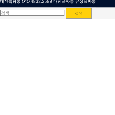
대전룸싸롱 O1O.4832.3589 대전풀싸롱 유성풀싸롱
검
색: