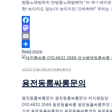
방동노래방위치 탄방동노래방예약 “이-하-! 세이르 
핫! 보이지도 않는다! 보이지도! 으하하하!” 우리는 조
Facebook
Mastodon
Email
Read more
Share
2022년 03월 09일
용전동룸싸롱문의
용전동룸싸롱문의
용전동룸싸롱문의 용전동룸싸롱문의 하지원팀장
O1O.4832.3589 용문동풀싸롱 용문동풀싸롱추
가격 용문동풀싸롱문의 용문동풀싸롱견적 용문동