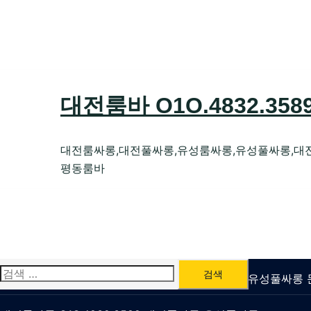
Skip
to
content
대전룸바 O1O.4832.35
대전룸싸롱,대전풀싸롱,유성룸싸롱,유성풀싸롱,대
평동룸바
검
유성룸싸롱 O1O.4832.3589 대전퍼블릭가라오케 유성풀싸
색: