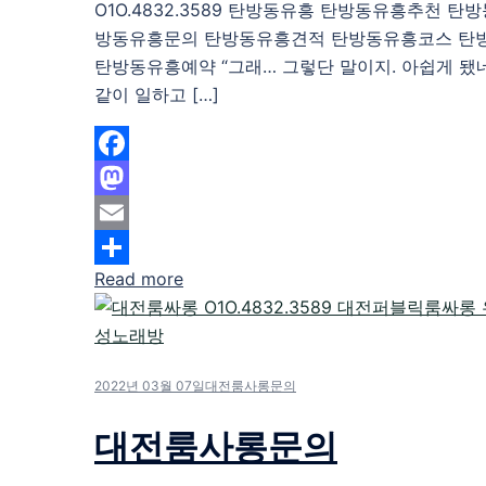
O1O.4832.3589 탄방동유흥 탄방동유흥추천 탄
방동유흥문의 탄방동유흥견적 탄방동유흥코스 탄
탄방동유흥예약 “그래… 그렇단 말이지. 아쉽게 됐네
같이 일하고 […]
Facebook
Mastodon
Email
Read more
Share
2022년 03월 07일
대전룸사롱문의
대전룸사롱문의