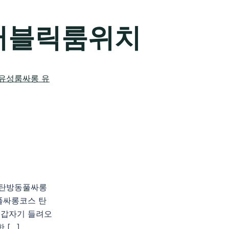
퍼블릭룸위치
천 탄방동풀싸롱
풀싸롱코스 탄
 갑자기 들려오
 […]