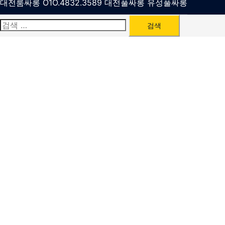
대전룸싸롱 O1O.4832.3589 대전풀싸롱 유성풀싸롱
검
색: