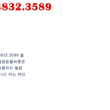
2.3589 월
월평동풀싸롱문
싸롱위치 월평
다도 하는 체만