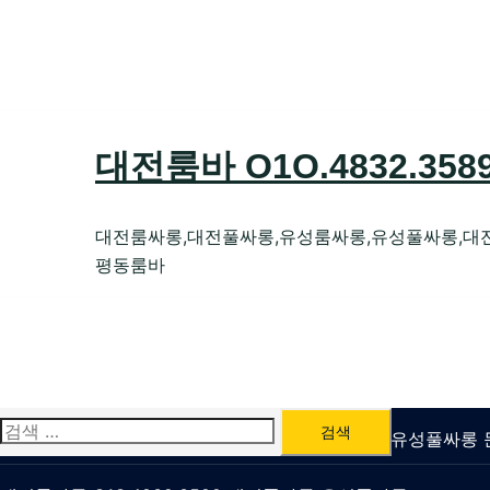
Skip
to
content
대전룸바 O1O.4832.35
대전룸싸롱,대전풀싸롱,유성룸싸롱,유성풀싸롱,대
평동룸바
검
유성룸싸롱 O1O.4832.3589 대전퍼블릭가라오케 유성풀싸
색: