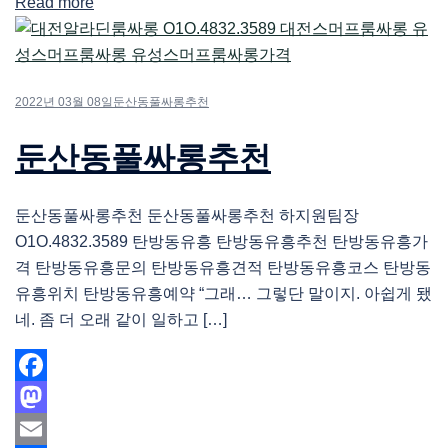
Read more
Share
2022년 03월 08일
둔산동풀싸롱추천
둔산동풀싸롱추천
둔산동풀싸롱추천 둔산동풀싸롱추천 하지원팀장
O1O.4832.3589 탄방동유흥 탄방동유흥추천 탄방동유흥가
격 탄방동유흥문의 탄방동유흥견적 탄방동유흥코스 탄방동
유흥위치 탄방동유흥예약 “그래… 그렇단 말이지. 아쉽게 됐
네. 좀 더 오래 같이 일하고 […]
Facebook
Mastodon