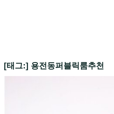
[태그:]
용전동퍼블릭룸추천