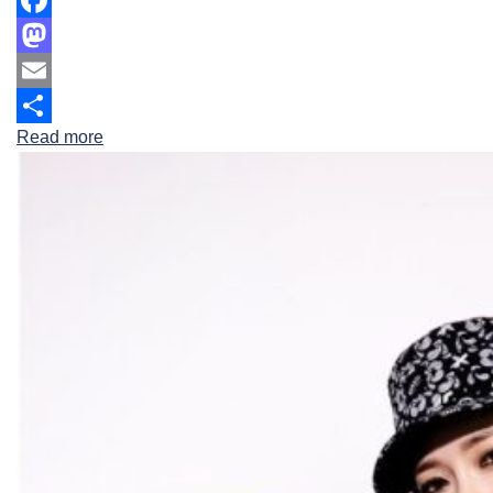
Facebook
Mastodon
Email
Read more
Share