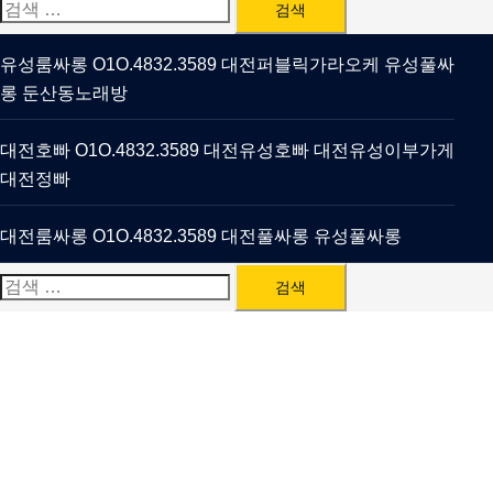
검
색:
유성룸싸롱 O1O.4832.3589 대전퍼블릭가라오케 유성풀싸
롱 둔산동노래방
대전호빠 O1O.4832.3589 대전유성호빠 대전유성이부가게
대전정빠
대전룸싸롱 O1O.4832.3589 대전풀싸롱 유성풀싸롱
검
색: