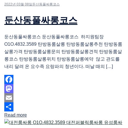
2022년 03월 08일
둔산동풀싸롱코스
둔산동풀싸롱코스
둔산동풀싸롱코스 둔산동풀싸롱코스 하지원팀장
O1O.4832.3589 탄방동룸살롱 탄방동룸살롱추천 탄방동룸
살롱가격 탄방동룸살롱문의 탄방동룸살롱견적 탄방동룸살
롱코스 탄방동룸살롱위치 탄방동룸살롱예약 않고 관도를
내리 달려 온 요수족 요랑파의 청년이다. 떠날 때의 […]
Facebook
Mastodon
Email
Read more
Share