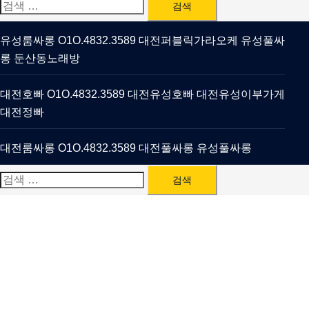
검
색:
유성룸싸롱 O1O.4832.3589 대전퍼블릭가라오케 유성풀싸
롱 둔산동노래방
대전호빠 O1O.4832.3589 대전유성호빠 대전유성이부가게
대전정빠
대전룸싸롱 O1O.4832.3589 대전풀싸롱 유성풀싸롱
검
색: