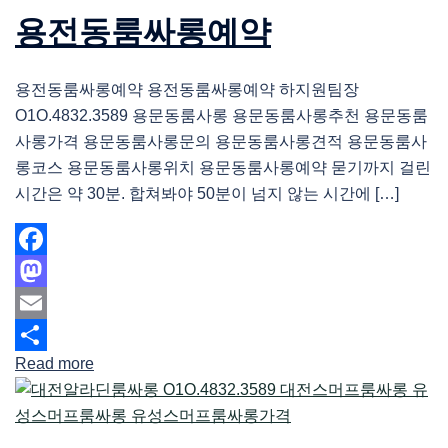
용전동룸싸롱예약
용전동룸싸롱예약 용전동룸싸롱예약 하지원팀장
O1O.4832.3589 용문동룸사롱 용문동룸사롱추천 용문동룸
사롱가격 용문동룸사롱문의 용문동룸사롱견적 용문동룸사
롱코스 용문동룸사롱위치 용문동룸사롱예약 묻기까지 걸린
시간은 약 30분. 합쳐봐야 50분이 넘지 않는 시간에 […]
Facebook
Mastodon
Email
Read more
Share