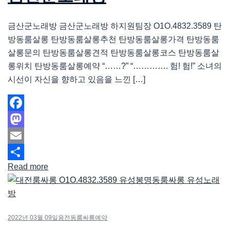
금산군노래방 금산군노래방 하지원팀장 O1O.4832.3589 탄
방동룸살롱 탄방동룸살롱추천 탄방동룸살롱가격 탄방동룸
살롱문의 탄방동룸살롱견적 탄방동룸살롱코스 탄방동룸살
롱위치 탄방동룸살롱예약 “……?” “…………. 험! 험!” 소녀의
시선이 자신을 향하고 있음을 느낀 […]
Facebook
Mastodon
Email
Read more
Share
2022년 03월 09일
용전동룸싸롱예약