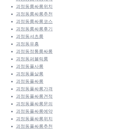
괴정동룸싸롱위치
괴정동룸싸롱추천
괴정동룸싸롱코스
괴정동룸싸롱후기
괴정동셔츠룸
괴정동유흥
괴정동정통룸싸롱
괴정동퍼블릭룸
괴정동풀사롱
괴정동풀살롱
괴정동풀싸롱
괴정동풀싸롱가격
괴정동풀싸롱견적
괴정동풀싸롱문의
괴정동풀싸롱예약
괴정동풀싸롱위치
괴정동풀싸롱추천