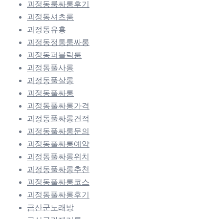
괴정동룸싸롱후기
괴정동셔츠룸
괴정동유흥
괴정동정통룸싸롱
괴정동퍼블릭룸
괴정동풀사롱
괴정동풀살롱
괴정동풀싸롱
괴정동풀싸롱가격
괴정동풀싸롱견적
괴정동풀싸롱문의
괴정동풀싸롱예약
괴정동풀싸롱위치
괴정동풀싸롱추천
괴정동풀싸롱코스
괴정동풀싸롱후기
금산군노래방