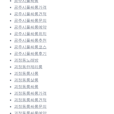
공주시풀싸롱
공주시풀싸롱가격
공주시풀싸롱견적
공주시풀싸롱문의
공주시풀싸롱예약
공주시풀싸롱위치
공주시풀싸롱추천
공주시풀싸롱코스
공주시풀싸롱후기
괴정동노래방
괴정동란제리룸
괴정동룸사롱
괴정동룸살롱
괴정동룸싸롱
괴정동룸싸롱가격
괴정동룸싸롱견적
괴정동룸싸롱문의
괴정동룸싸롱예약