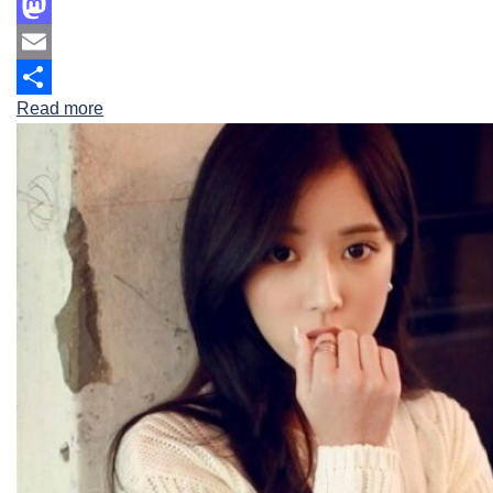
Facebook
Mastodon
Email
Read more
Share