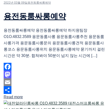
2022년 03월 09일
용전동룸싸롱예약
용전동룸싸롱예약
용전동룸싸롱예약 용전동룸싸롱예약 하지원팀장
O1O.4832.3589 용문동룸사롱 용문동룸사롱추천 용문동룸
사롱가격 용문동룸사롱문의 용문동룸사롱견적 용문동룸사
롱코스 용문동룸사롱위치 용문동룸사롱예약 묻기까지 걸린
시간은 약 30분. 합쳐봐야 50분이 넘지 않는 시간에 […]
Facebook
Mastodon
Email
Read more
Share