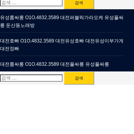
검
색:
유성룸싸롱 O1O.4832.3589 대전퍼블릭가라오케 유성풀싸
롱 둔산동노래방
대전호빠 O1O.4832.3589 대전유성호빠 대전유성이부가게
대전정빠
대전룸싸롱 O1O.4832.3589 대전풀싸롱 유성풀싸롱
검
색: