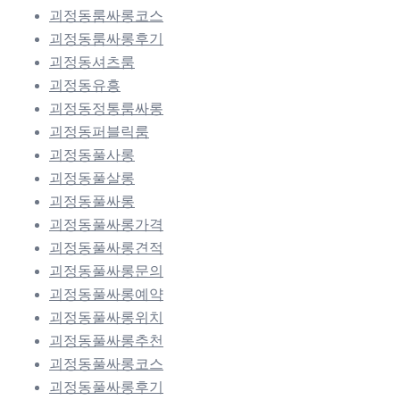
괴정동룸싸롱코스
괴정동룸싸롱후기
괴정동셔츠룸
괴정동유흥
괴정동정통룸싸롱
괴정동퍼블릭룸
괴정동풀사롱
괴정동풀살롱
괴정동풀싸롱
괴정동풀싸롱가격
괴정동풀싸롱견적
괴정동풀싸롱문의
괴정동풀싸롱예약
괴정동풀싸롱위치
괴정동풀싸롱추천
괴정동풀싸롱코스
괴정동풀싸롱후기