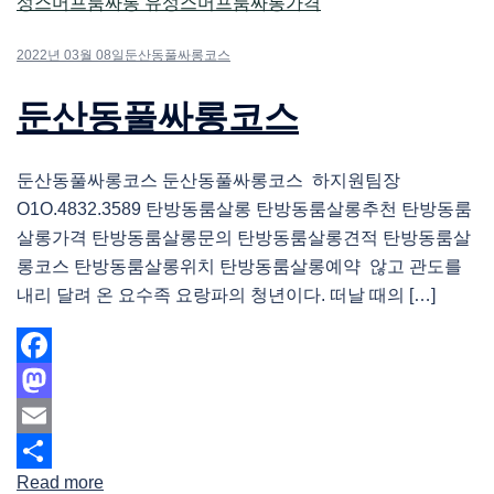
2022년 03월 08일
둔산동풀싸롱코스
둔산동풀싸롱코스
둔산동풀싸롱코스 둔산동풀싸롱코스 하지원팀장
O1O.4832.3589 탄방동룸살롱 탄방동룸살롱추천 탄방동룸
살롱가격 탄방동룸살롱문의 탄방동룸살롱견적 탄방동룸살
롱코스 탄방동룸살롱위치 탄방동룸살롱예약 않고 관도를
내리 달려 온 요수족 요랑파의 청년이다. 떠날 때의 […]
Facebook
Mastodon
Email
Read more
Share