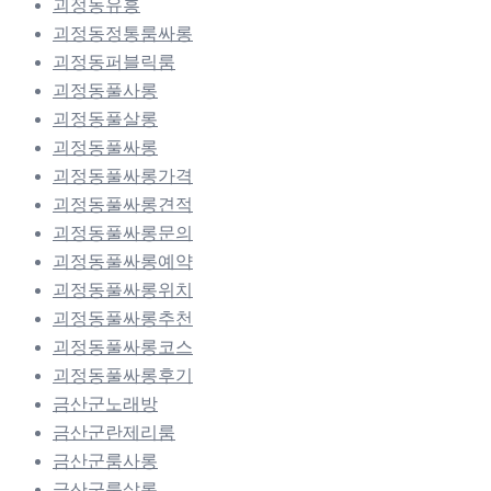
괴정동유흥
괴정동정통룸싸롱
괴정동퍼블릭룸
괴정동풀사롱
괴정동풀살롱
괴정동풀싸롱
괴정동풀싸롱가격
괴정동풀싸롱견적
괴정동풀싸롱문의
괴정동풀싸롱예약
괴정동풀싸롱위치
괴정동풀싸롱추천
괴정동풀싸롱코스
괴정동풀싸롱후기
금산군노래방
금산군란제리룸
금산군룸사롱
금산군룸살롱