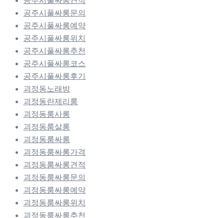
공주시풀싸롱견적
공주시풀싸롱문의
공주시풀싸롱예약
공주시풀싸롱위치
공주시풀싸롱추천
공주시풀싸롱코스
공주시풀싸롱후기
괴정동노래방
괴정동란제리룸
괴정동룸사롱
괴정동룸살롱
괴정동룸싸롱
괴정동룸싸롱가격
괴정동룸싸롱견적
괴정동룸싸롱문의
괴정동룸싸롱예약
괴정동룸싸롱위치
괴정동룸싸롱추천