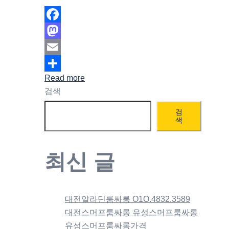
Facebook
Mastodon
Email
Read more
Share
검색
검
색
최신 글
대전알라딘룸싸롱 O1O.4832.3589
대전스머프룸싸롱 유성스머프룸싸롱
유성스머프룸싸롱가격