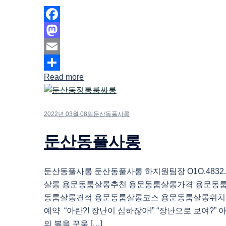
Facebook
Mastodon
Email
Read more
Share
2022년 03월 08일
둔산동풀사롱
둔산동풀사롱
둔산동풀사롱 둔산동풀사롱 하지원팀장 O1O.4832.
살롱 용문동룸살롱추천 용문동룸살롱가격 용문동
동룸살롱견적 용문동룸살롱코스 용문동룸살롱위치
예약 “아란?! 장난이 심하잖아!” “장난으로 보여?” 
의 볼을 꾸욱 […]