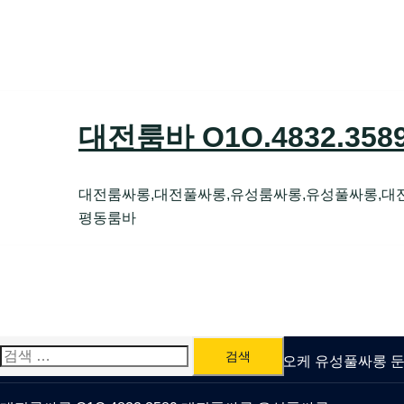
Skip
to
content
대전룸바 O1O.4832.35
대전룸싸롱,대전풀싸롱,유성룸싸롱,유성풀싸롱,대
평동룸바
검
유성룸싸롱 O1O.4832.3589 대전퍼블릭가라오케 유성풀싸롱
색: