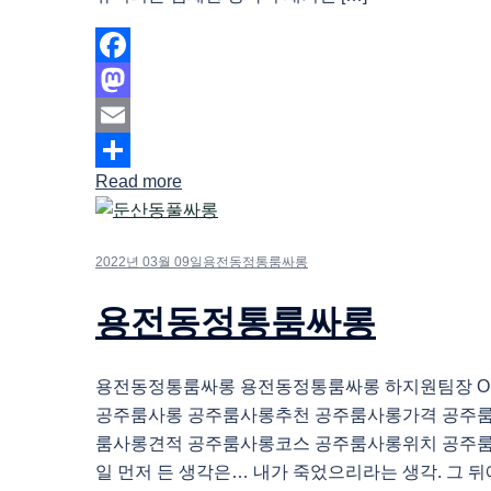
Facebook
Mastodon
Email
Read more
Share
2022년 03월 09일
용전동정통룸싸롱
용전동정통룸싸롱
용전동정통룸싸롱 용전동정통룸싸롱 하지원팀장 O1O.
공주룸사롱 공주룸사롱추천 공주룸사롱가격 공주
룸사롱견적 공주룸사롱코스 공주룸사롱위치 공주
일 먼저 든 생각은… 내가 죽었으리라는 생각. 그 뒤에