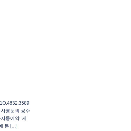
4832.3589
룸사롱문의 공주
룸사롱예약 제
 든 […]