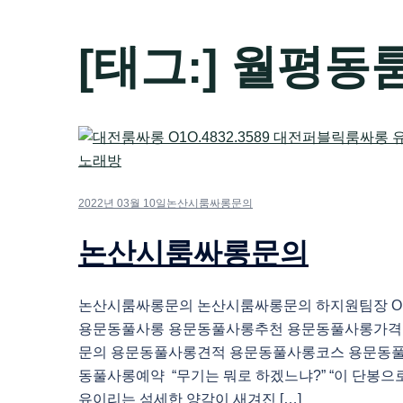
[태그:]
월평동
2022년 03월 10일
논산시룸싸롱문의
논산시룸싸롱문의
논산시룸싸롱문의 논산시룸싸롱문의 하지원팀장 O1O.
용문동풀사롱 용문동풀사롱추천 용문동풀사롱가격
문의 용문동풀사롱견적 용문동풀사롱코스 용문동
동풀사롱예약 “무기는 뭐로 하겠느냐?” “이 단봉으
유이리는 섬세한 양각이 새겨진 […]