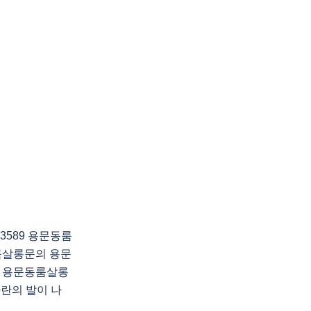
3589 용문동룸
룸살롱문의 용문
 용문동룸살롱
아란의 발이 나