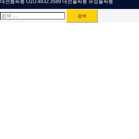
대전룸싸롱 O1O.4832.3589 대전풀싸롱 유성풀싸롱
검
색: