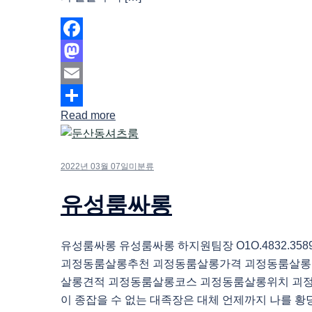
Facebook
Mastodon
Email
Read more
Share
2022년 03월 07일
미분류
유성룸싸롱
유성룸싸롱 유성룸싸롱 하지원팀장 O1O.4832.35
괴정동룸살롱추천 괴정동룸살롱가격 괴정동룸살롱
살롱견적 괴정동룸살롱코스 괴정동룸살롱위치 괴
이 종잡을 수 없는 대족장은 대체 언제까지 나를 황당