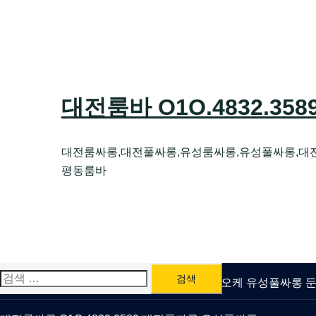
Skip
to
content
대전룸바 O1O.4832.35
대전룸싸롱,대전풀싸롱,유성룸싸롱,유성풀싸롱,대
평동룸바
검
유성룸싸롱 O1O.4832.3589 대전퍼블릭가라오케 유성풀싸롱
색: