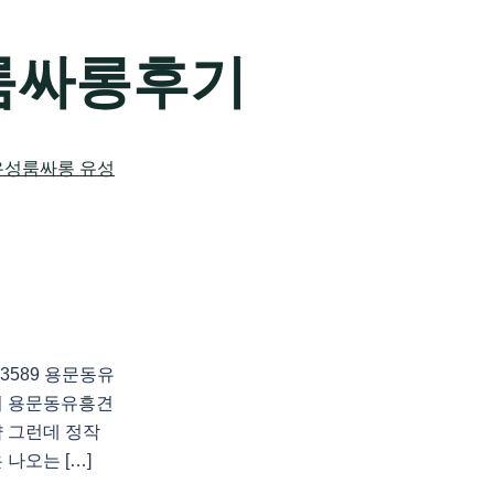
룸싸롱후기
3589 용문동유
의 용문동유흥견
 그런데 정작
나오는 […]