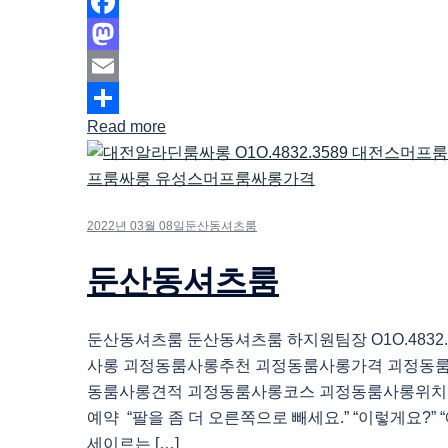
Facebook
Mastodon
Email
Read more
Share
2022년 03월 08일
둔산동셔츠룸
둔산동셔츠룸
둔산동셔츠룸 둔산동셔츠룸 하지원팀장 O1O.4832.
사롱 괴정동룸사롱추천 괴정동룸사롱가격 괴정동
동룸사롱견적 괴정동룸사롱코스 괴정동룸사롱위치
예약 “팔을 좀 더 오른쪽으로 빼세요.” “이렇게요?” “
세이르는 […]