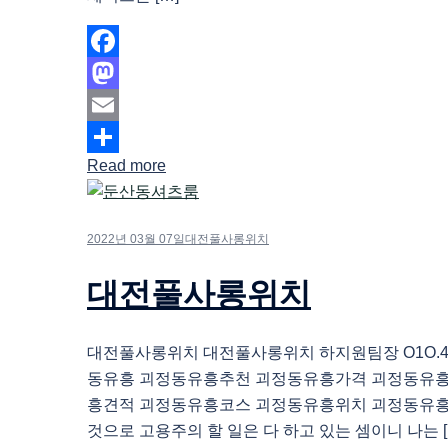
Facebook
Mastodon
Email
Read more
Share
2022년 03월 07일
대전풀사롱위치
대전풀사롱위치
대전풀사롱위치 대전풀사롱위치 하지원팀장 O1O.483
동유흥 괴정동유흥추천 괴정동유흥가격 괴정동유
흥견적 괴정동유흥코스 괴정동유흥위치 괴정동유흥
것으로 고용주의 할 일은 다 하고 있는 셈이니 나는 [