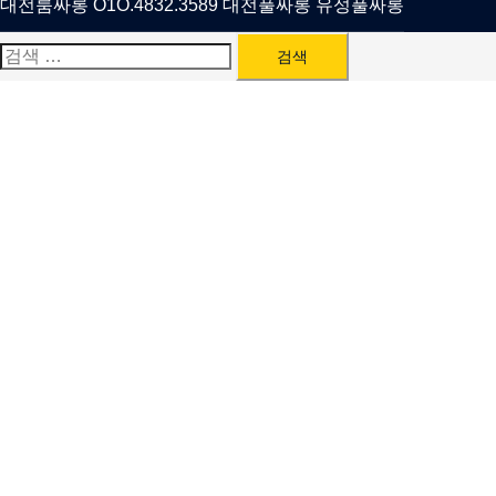
대전룸싸롱 O1O.4832.3589 대전풀싸롱 유성풀싸롱
검
색: