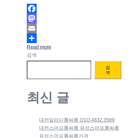
Facebook
Mastodon
Email
Read more
Share
검색
검
색
최신 글
대전알라딘룸싸롱 O1O.4832.3589
대전스머프룸싸롱 유성스머프룸싸롱
유성스머프룸싸롱가격