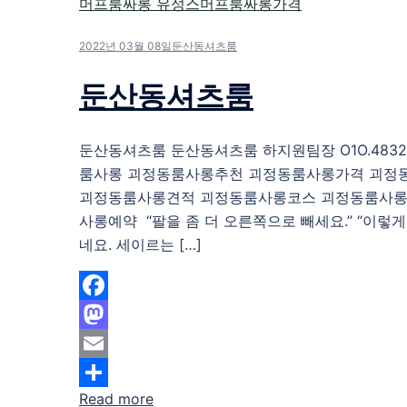
2022년 03월 08일
둔산동셔츠룸
둔산동셔츠룸
둔산동셔츠룸 둔산동셔츠룸 하지원팀장 O1O.4832.
룸사롱 괴정동룸사롱추천 괴정동룸사롱가격 괴정
괴정동룸사롱견적 괴정동룸사롱코스 괴정동룸사롱
사롱예약 “팔을 좀 더 오른쪽으로 빼세요.” “이렇게요?
네요. 세이르는 […]
Facebook
Mastodon
Email
Read more
Share