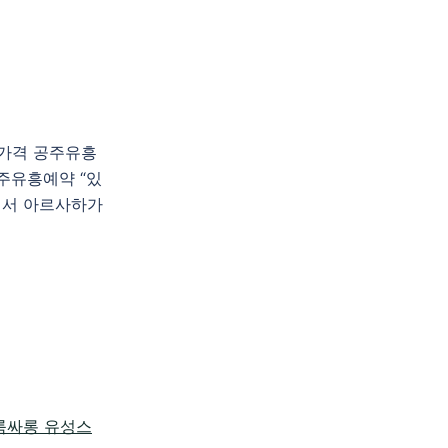
흥가격 공주유흥
주유흥예약 “있
에서 아르사하가