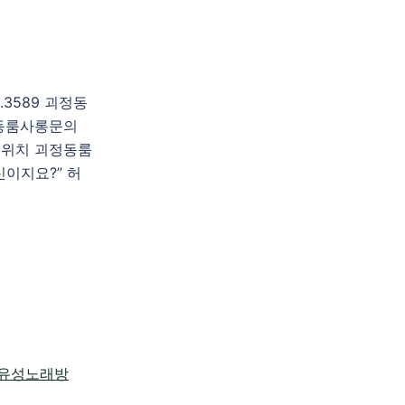
3589 괴정동
동룸사롱문의
위치 괴정동룸
신이지요?” 허