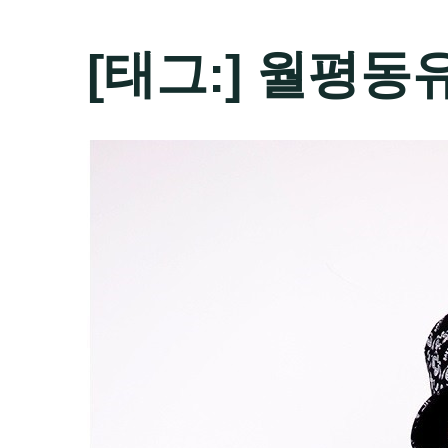
[태그:]
월평동