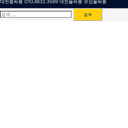
대전룸싸롱 O1O.4832.3589 대전풀싸롱 유성풀싸롱
검
색: