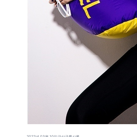
2022년 03월 10일
금산군룸사롱