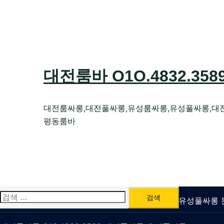
Skip
to
content
대전룸바 O1O.4832.35
대전룸싸롱,대전풀싸롱,유성룸싸롱,유성풀싸롱,대
평동룸바
검
유성룸싸롱 O1O.4832.3589 대전퍼블릭가라오케 유성풀싸
색: