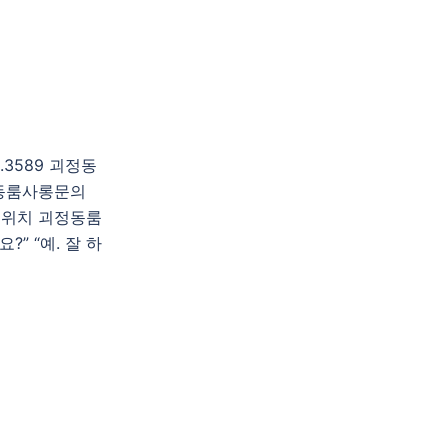
3589 괴정동
동룸사롱문의
위치 괴정동룸
” “예. 잘 하