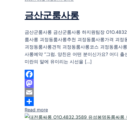
금산군룸사롱
금산군룸사롱 금산군룸사롱 하지원팀장 O1O.4832.
룸사롱 괴정동룸사롱추천 괴정동룸사롱가격 괴정
괴정동룸사롱견적 괴정동룸사롱코스 괴정동룸사롱
사롱예약 “그럼. 양친은 어떤 분이신가요? 어디 출
미란의 말에 유이리는 시선을 […]
Facebook
Mastodon
Email
Read more
Share