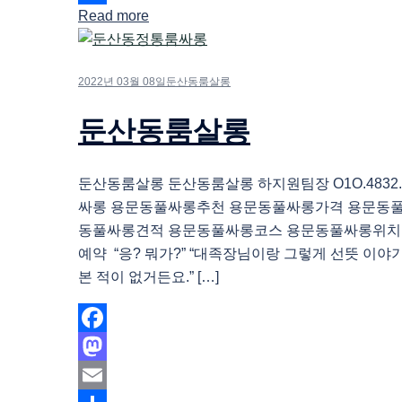
Read more
Share
2022년 03월 08일
둔산동룸살롱
둔산동룸살롱
둔산동룸살롱 둔산동룸살롱 하지원팀장 O1O.4832.
싸롱 용문동풀싸롱추천 용문동풀싸롱가격 용문동
동풀싸롱견적 용문동풀싸롱코스 용문동풀싸롱위치
예약 “응? 뭐가?” “대족장님이랑 그렇게 선뜻 이
본 적이 없거든요.” […]
Facebook
Mastodon