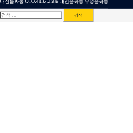
대전룸싸롱 O1O.4832.3589 대전풀싸롱 유성풀싸롱
검
색: