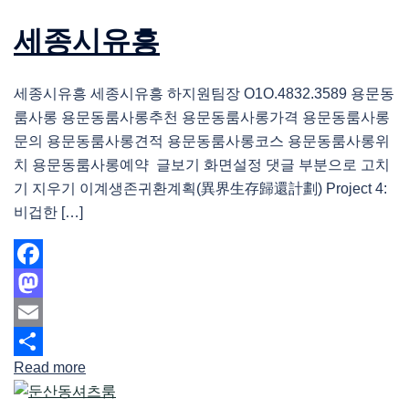
세종시유흥
세종시유흥 세종시유흥 하지원팀장 O1O.4832.3589 용문동
룸사롱 용문동룸사롱추천 용문동룸사롱가격 용문동룸사롱
문의 용문동룸사롱견적 용문동룸사롱코스 용문동룸사롱위
치 용문동룸사롱예약 글보기 화면설정 댓글 부분으로 고치
기 지우기 이계생존귀환계획(異界生存歸還計劃) Project 4:
비겁한 […]
Facebook
Mastodon
Email
Read more
Share