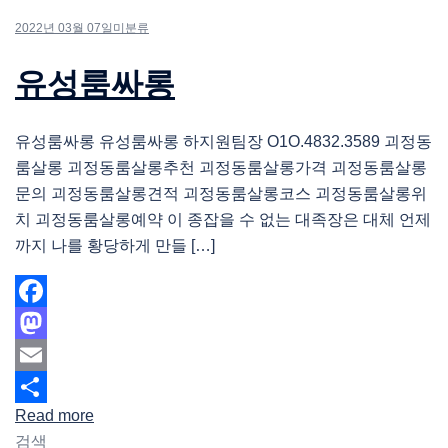
2022년 03월 07일
미분류
유성룸싸롱
유성룸싸롱 유성룸싸롱 하지원팀장 O1O.4832.3589 괴정동
룸살롱 괴정동룸살롱추천 괴정동룸살롱가격 괴정동룸살롱
문의 괴정동룸살롱견적 괴정동룸살롱코스 괴정동룸살롱위
치 괴정동룸살롱예약 이 종잡을 수 없는 대족장은 대체 언제
까지 나를 황당하게 만들 […]
Facebook
Mastodon
Email
Read more
Share
검색