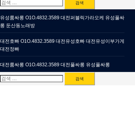
검
색:
유성룸싸롱 O1O.4832.3589 대전퍼블릭가라오케 유성풀싸
롱 둔산동노래방
대전호빠 O1O.4832.3589 대전유성호빠 대전유성이부가게
대전정빠
대전룸싸롱 O1O.4832.3589 대전풀싸롱 유성풀싸롱
검
색: