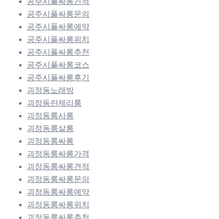
공주시풀싸롱견적
공주시풀싸롱문의
공주시풀싸롱예약
공주시풀싸롱위치
공주시풀싸롱추천
공주시풀싸롱코스
공주시풀싸롱후기
괴정동노래방
괴정동란제리룸
괴정동룸사롱
괴정동룸살롱
괴정동룸싸롱
괴정동룸싸롱가격
괴정동룸싸롱견적
괴정동룸싸롱문의
괴정동룸싸롱예약
괴정동룸싸롱위치
괴정동룸싸롱추천