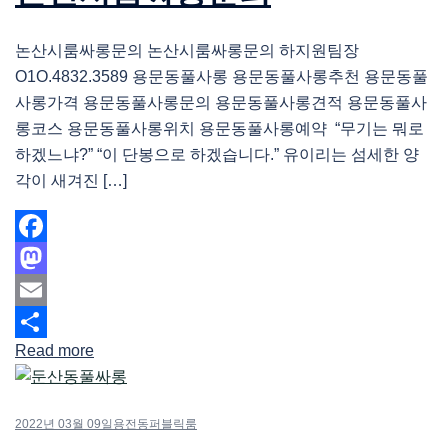
논산시룸싸롱문의 논산시룸싸롱문의 하지원팀장
O1O.4832.3589 용문동풀사롱 용문동풀사롱추천 용문동풀
사롱가격 용문동풀사롱문의 용문동풀사롱견적 용문동풀사
롱코스 용문동풀사롱위치 용문동풀사롱예약 “무기는 뭐로
하겠느냐?” “이 단봉으로 하겠습니다.” 유이리는 섬세한 양
각이 새겨진 […]
Facebook
Mastodon
Email
Read more
Share
2022년 03월 09일
용전동퍼블릭룸