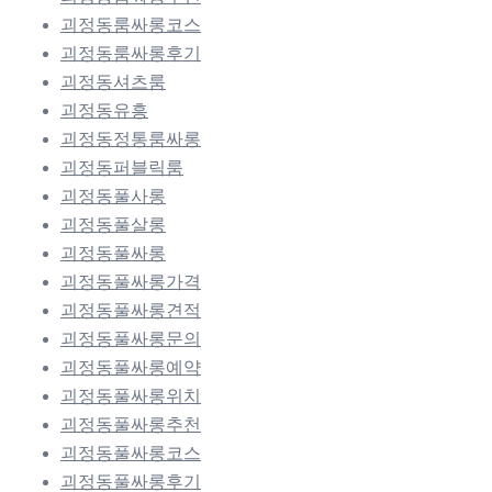
괴정동룸싸롱코스
괴정동룸싸롱후기
괴정동셔츠룸
괴정동유흥
괴정동정통룸싸롱
괴정동퍼블릭룸
괴정동풀사롱
괴정동풀살롱
괴정동풀싸롱
괴정동풀싸롱가격
괴정동풀싸롱견적
괴정동풀싸롱문의
괴정동풀싸롱예약
괴정동풀싸롱위치
괴정동풀싸롱추천
괴정동풀싸롱코스
괴정동풀싸롱후기