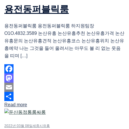
용전동퍼블릭룸
용전동퍼블릭룸 용전동퍼블릭룸 하지원팀장
O1O.4832.3589 논산유흥 논산유흥추천 논산유흥가격 논산
유흥문의 논산유흥견적 논산유흥코스 논산유흥위치 논산유
흥예약 나는 그것을 들어 올려서는 아무도 볼 리 없는 웃음
을 띠며 […]
Facebook
Mastodon
Email
Read more
Share
2022년 03월 08일
세종시유흥