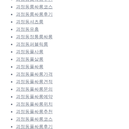
괴정동룸싸롱코스
괴정동룸싸롱후기
괴정동셔츠룸
괴정동유흥
괴정동정통룸싸롱
괴정동퍼블릭룸
괴정동풀사롱
괴정동풀살롱
괴정동풀싸롱
괴정동풀싸롱가격
괴정동풀싸롱견적
괴정동풀싸롱문의
괴정동풀싸롱예약
괴정동풀싸롱위치
괴정동풀싸롱추천
괴정동풀싸롱코스
괴정동풀싸롱후기