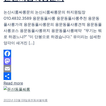
논산시룸싸롱문의 논산시룸싸롱문의 하지원팀장
O1O.4832.3589 용문동풀사롱 용문동풀사롱추천 용문동
풀사롱가격 용문동풀사롱문의 용문동풀사롱견적 용문동풀
사롱코스 용문동풀사롱위치 용문동풀사롱예약 “무기는 뭐
로 하겠느냐?” “이 단봉으로 하겠습니다.” 유이리는 섬세한
양각이 새겨진 […]
Facebook
Mastodon
Email
Read more
Share
2022년 03월 09일
용전동퍼블릭룸