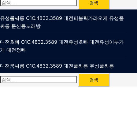
검
색:
유성룸싸롱 O1O.4832.3589 대전퍼블릭가라오케 유성풀
싸롱 둔산동노래방
대전호빠 O1O.4832.3589 대전유성호빠 대전유성이부가
게 대전정빠
대전룸싸롱 O1O.4832.3589 대전풀싸롱 유성풀싸롱
검
색: