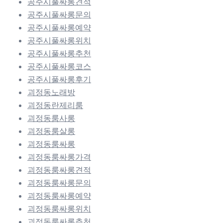
공주시풀싸롱견적
공주시풀싸롱문의
공주시풀싸롱예약
공주시풀싸롱위치
공주시풀싸롱추천
공주시풀싸롱코스
공주시풀싸롱후기
괴정동노래방
괴정동란제리룸
괴정동룸사롱
괴정동룸살롱
괴정동룸싸롱
괴정동룸싸롱가격
괴정동룸싸롱견적
괴정동룸싸롱문의
괴정동룸싸롱예약
괴정동룸싸롱위치
괴정동룸싸롱추천