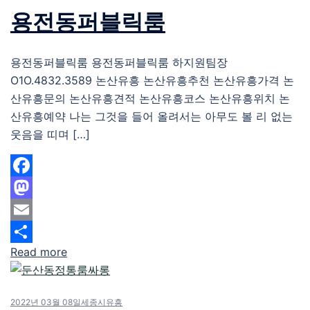
용전동퍼블릭룸
용전동퍼블릭룸 용전동퍼블릭룸 하지원팀장
O1O.4832.3589 논산유흥 논산유흥추천 논산유흥가격 논
산유흥문의 논산유흥견적 논산유흥코스 논산유흥위치 논
산유흥예약 나는 그것을 들어 올려서는 아무도 볼 리 없는
웃음을 띠며 […]
Facebook
Mastodon
Email
Read more
Share
2022년 03월 08일
세종시유흥