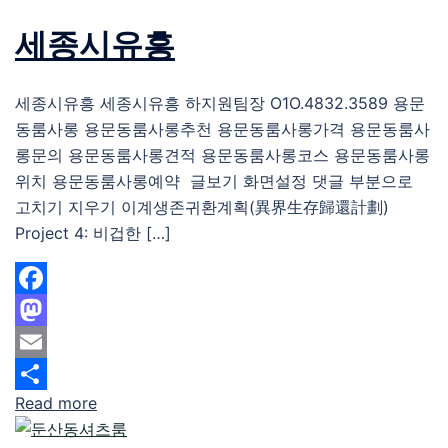
세종시유흥
세종시유흥 세종시유흥 하지원팀장 O1O.4832.3589 용문
동룸사롱 용문동룸사롱추천 용문동룸사롱가격 용문동룸사
롱문의 용문동룸사롱견적 용문동룸사롱코스 용문동룸사롱
위치 용문동룸사롱예약 글보기 화면설정 댓글 부분으로
고치기 지우기 이계생존귀환계획(異界生存歸還計劃)
Project 4: 비겁한 […]
Facebook
Mastodon
Email
Read more
Share