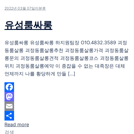
2022년 03월 07일
미분류
유성룸싸롱
유성룸싸롱 유성룸싸롱 하지원팀장 O1O.4832.3589 괴정
동룸살롱 괴정동룸살롱추천 괴정동룸살롱가격 괴정동룸살
롱문의 괴정동룸살롱견적 괴정동룸살롱코스 괴정동룸살롱
위치 괴정동룸살롱예약 이 종잡을 수 없는 대족장은 대체
언제까지 나를 황당하게 만들 […]
Facebook
Mastodon
Email
Read more
Share
검색