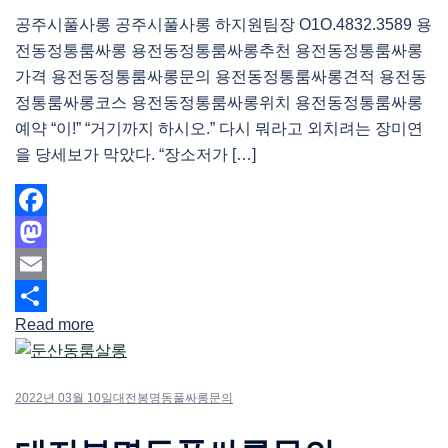
공주시풀사롱 공주시풀사롱 하지원팀장 O1O.4832.3589 용
전동정통룸싸롱 용전동정통룸싸롱추천 용전동정통룸싸롱
가격 용전동정통룸싸롱문의 용전동정통룸싸롱견적 용전동
정통룸싸롱코스 용전동정통룸싸롱위치 용전동정통룸싸롱
예약 “이!” “거기까지 하시오.” 다시 뭐라고 외치려는 장미연
을 당세보가 막았다. “장소저가 […]
Facebook
Mastodon
Email
Read more
Share
2022년 03월 10일
대전봉명동풀싸롱문의