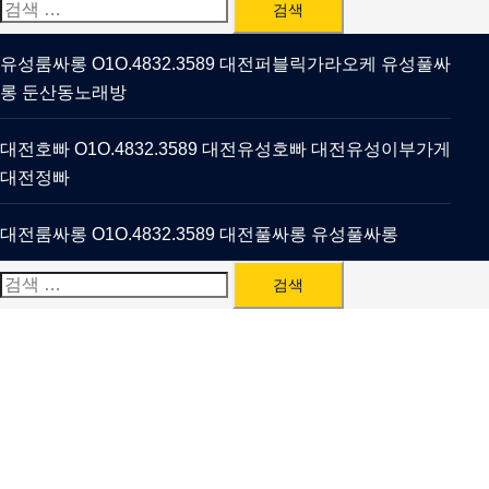
검
색:
유성룸싸롱 O1O.4832.3589 대전퍼블릭가라오케 유성풀싸
롱 둔산동노래방
대전호빠 O1O.4832.3589 대전유성호빠 대전유성이부가게
대전정빠
대전룸싸롱 O1O.4832.3589 대전풀싸롱 유성풀싸롱
검
색: