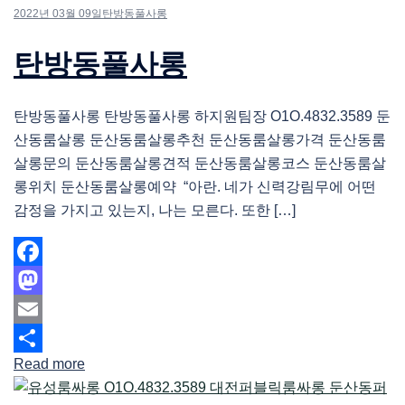
2022년 03월 09일
탄방동풀사롱
탄방동풀사롱
탄방동풀사롱 탄방동풀사롱 하지원팀장 O1O.4832.3589 둔
산동룸살롱 둔산동룸살롱추천 둔산동룸살롱가격 둔산동룸
살롱문의 둔산동룸살롱견적 둔산동룸살롱코스 둔산동룸살
롱위치 둔산동룸살롱예약 “아란. 네가 신력강림무에 어떤
감정을 가지고 있는지, 나는 모른다. 또한 […]
Facebook
Mastodon
Email
Read more
Share