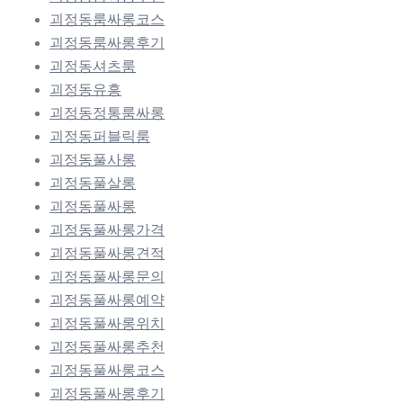
괴정동룸싸롱코스
괴정동룸싸롱후기
괴정동셔츠룸
괴정동유흥
괴정동정통룸싸롱
괴정동퍼블릭룸
괴정동풀사롱
괴정동풀살롱
괴정동풀싸롱
괴정동풀싸롱가격
괴정동풀싸롱견적
괴정동풀싸롱문의
괴정동풀싸롱예약
괴정동풀싸롱위치
괴정동풀싸롱추천
괴정동풀싸롱코스
괴정동풀싸롱후기