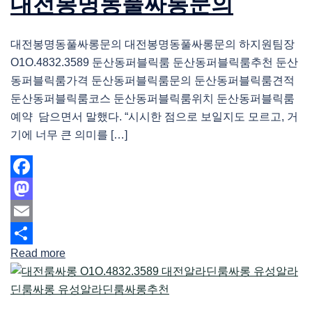
대전봉명동풀싸롱문의
대전봉명동풀싸롱문의 대전봉명동풀싸롱문의 하지원팀장
O1O.4832.3589 둔산동퍼블릭룸 둔산동퍼블릭룸추천 둔산
동퍼블릭룸가격 둔산동퍼블릭룸문의 둔산동퍼블릭룸견적
둔산동퍼블릭룸코스 둔산동퍼블릭룸위치 둔산동퍼블릭룸
예약 담으면서 말했다. “시시한 점으로 보일지도 모르고, 거
기에 너무 큰 의미를 […]
Facebook
Mastodon
Email
Read more
Share