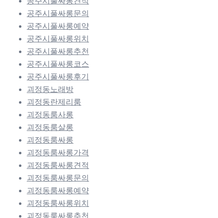
공주시풀싸롱견적
공주시풀싸롱문의
공주시풀싸롱예약
공주시풀싸롱위치
공주시풀싸롱추천
공주시풀싸롱코스
공주시풀싸롱후기
괴정동노래방
괴정동란제리룸
괴정동룸사롱
괴정동룸살롱
괴정동룸싸롱
괴정동룸싸롱가격
괴정동룸싸롱견적
괴정동룸싸롱문의
괴정동룸싸롱예약
괴정동룸싸롱위치
괴정동룸싸롱추천