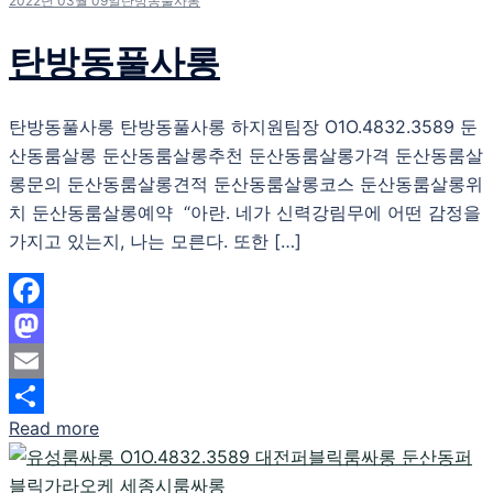
2022년 03월 09일
탄방동풀사롱
탄방동풀사롱
탄방동풀사롱 탄방동풀사롱 하지원팀장 O1O.4832.3589 둔
산동룸살롱 둔산동룸살롱추천 둔산동룸살롱가격 둔산동룸살
롱문의 둔산동룸살롱견적 둔산동룸살롱코스 둔산동룸살롱위
치 둔산동룸살롱예약 “아란. 네가 신력강림무에 어떤 감정을
가지고 있는지, 나는 모른다. 또한 […]
Facebook
Mastodon
Email
Read more
Share