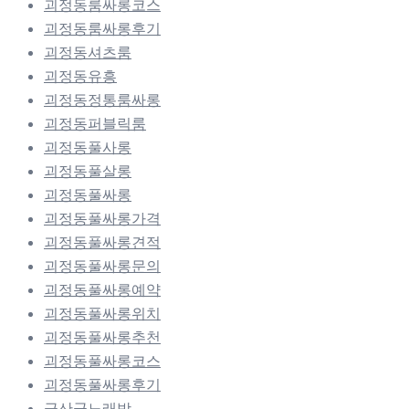
괴정동룸싸롱코스
괴정동룸싸롱후기
괴정동셔츠룸
괴정동유흥
괴정동정통룸싸롱
괴정동퍼블릭룸
괴정동풀사롱
괴정동풀살롱
괴정동풀싸롱
괴정동풀싸롱가격
괴정동풀싸롱견적
괴정동풀싸롱문의
괴정동풀싸롱예약
괴정동풀싸롱위치
괴정동풀싸롱추천
괴정동풀싸롱코스
괴정동풀싸롱후기
금산군노래방