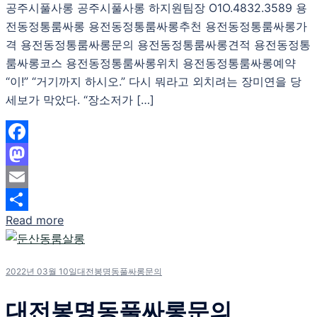
공주시풀사롱 공주시풀사롱 하지원팀장 O1O.4832.3589 용
전동정통룸싸롱 용전동정통룸싸롱추천 용전동정통룸싸롱가
격 용전동정통룸싸롱문의 용전동정통룸싸롱견적 용전동정통
룸싸롱코스 용전동정통룸싸롱위치 용전동정통룸싸롱예약
“이!” “거기까지 하시오.” 다시 뭐라고 외치려는 장미연을 당
세보가 막았다. “장소저가 […]
Facebook
Mastodon
Email
Read more
Share
2022년 03월 10일
대전봉명동풀싸롱문의
대전봉명동풀싸롱문의