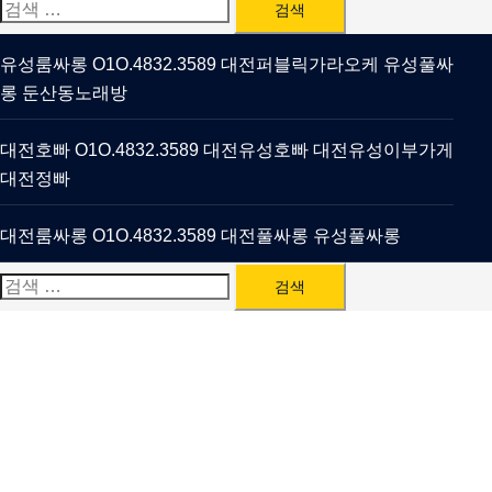
검
색:
유성룸싸롱 O1O.4832.3589 대전퍼블릭가라오케 유성풀싸
롱 둔산동노래방
대전호빠 O1O.4832.3589 대전유성호빠 대전유성이부가게
대전정빠
대전룸싸롱 O1O.4832.3589 대전풀싸롱 유성풀싸롱
검
색: