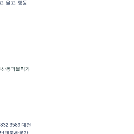
, 울고, 행동
2.3589 대전
성탑텐룸싸롱가