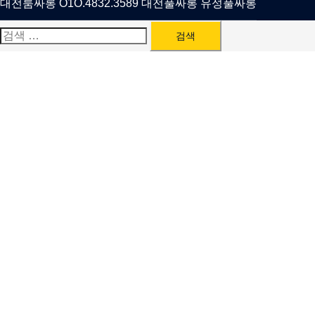
대전룸싸롱 O1O.4832.3589 대전풀싸롱 유성풀싸롱
검
색: