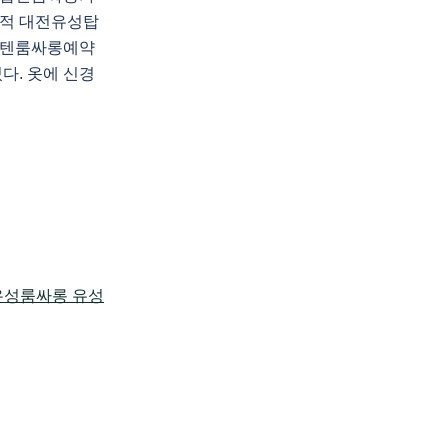
적 대전유성탑
탑텐룸싸롱예약
다. 옷에 신경