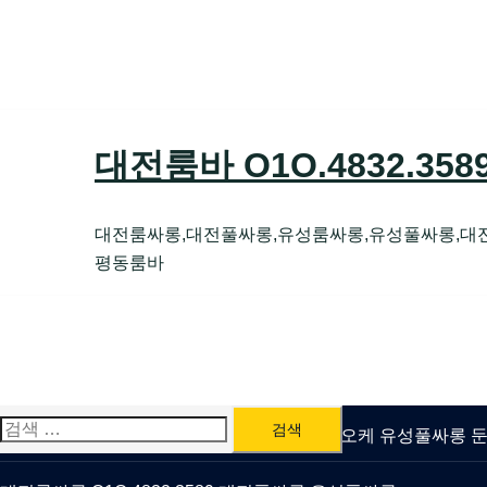
Skip
to
content
대전룸바 O1O.4832.35
대전룸싸롱,대전풀싸롱,유성룸싸롱,유성풀싸롱,대
평동룸바
검
유성룸싸롱 O1O.4832.3589 대전퍼블릭가라오케 유성풀싸롱
색: