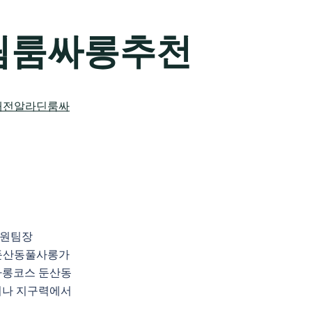
림룸싸롱추천
지원팀장
천 둔산동풀사롱가
사롱코스 둔산동
이나 지구력에서