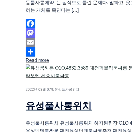
동룸사롱예약 는 질적으로 틀린 문제다. 말하고, 웃고
하는 개체를 죽인다는 […]
Facebook
Mastodon
Email
Read more
Share
2022년 03월 07일
유성풀사롱위치
유성풀사롱위치
유성풀사롱위치 유성풀사롱위치 하지원팀장 O1O.483
유성탑텐룸싸롱 대전유성탑텐룸싸롱추천 대전유