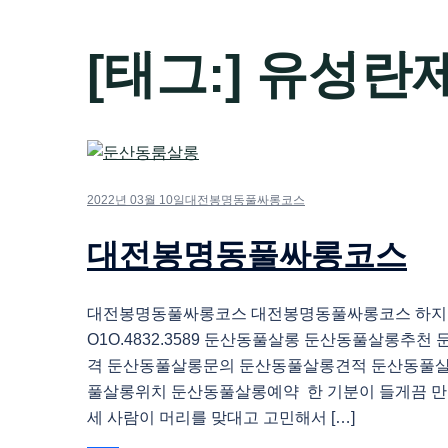
[태그:]
유성란
2022년 03월 10일
대전봉명동풀싸롱코스
대전봉명동풀싸롱코스
대전봉명동풀싸롱코스 대전봉명동풀싸롱코스 하
O1O.4832.3589 둔산동풀살롱 둔산동풀살롱추
격 둔산동풀살롱문의 둔산동풀살롱견적 둔산동풀
풀살롱위치 둔산동풀살롱예약 한 기분이 들게끔 만
세 사람이 머리를 맞대고 고민해서 […]