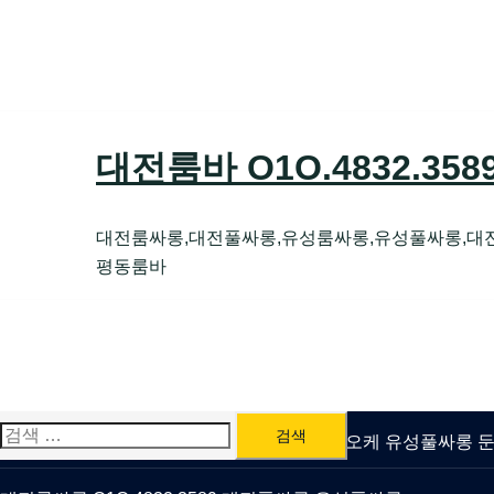
Skip
to
content
대전룸바 O1O.4832.35
대전룸싸롱,대전풀싸롱,유성룸싸롱,유성풀싸롱,대
평동룸바
검
유성룸싸롱 O1O.4832.3589 대전퍼블릭가라오케 유성풀싸롱
색: