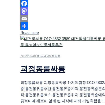
Facebook
Mastodon
Email
Read more
Share
2022년 03월 09일
괴정동룸싸롱
괴정동룸싸롱
괴정동룸싸롱 괴정동룸싸롱 하지원팀장 O1O.4832.
흥 용전동유흥추천 용전동유흥가격 용전동유흥문
적 용전동유흥코스 용전동유흥위치 용전동유흥예약
긁적이며 새로이 알게 된 지식에 대해 꺼림칙함을 느