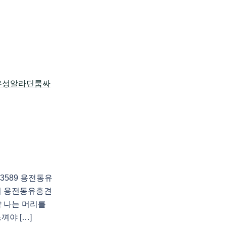
3589 용전동유
의 용전동유흥견
 나는 머리를
껴야 […]