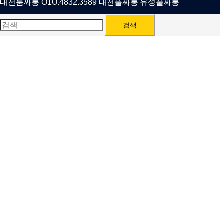
대전룸싸롱 O1O.4832.3589 대전풀싸롱 유성풀싸롱
검
색: