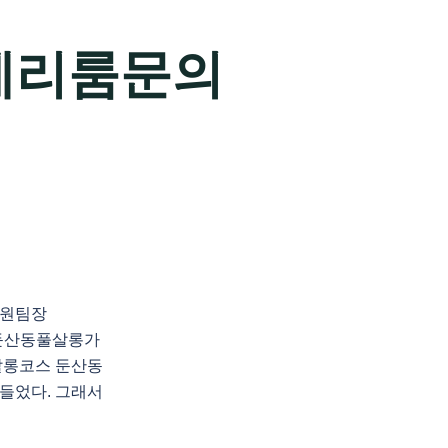
제리룸문의
지원팀장
천 둔산동풀살롱가
살롱코스 둔산동
들었다. 그래서