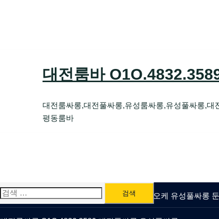
Skip
to
content
대전룸바 O1O.4832.35
대전룸싸롱,대전풀싸롱,유성룸싸롱,유성풀싸롱,대
평동룸바
검
유성룸싸롱 O1O.4832.3589 대전퍼블릭가라오케 유성풀싸롱
색: