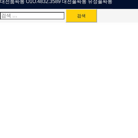
대전룸싸롱 O1O.4832.3589 대전풀싸롱 유성풀싸롱
검
색: