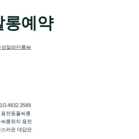
살롱예약
4832.3589
 용전동풀싸롱
풀싸롱위치 용전
난스러운 대답은