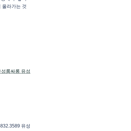
쩍 올라가는 것
2.3589 유성