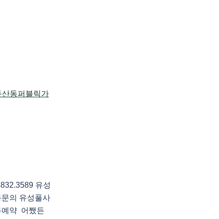
2.3589 유성
롱문의 유성풀사
롱예약 어쨌든