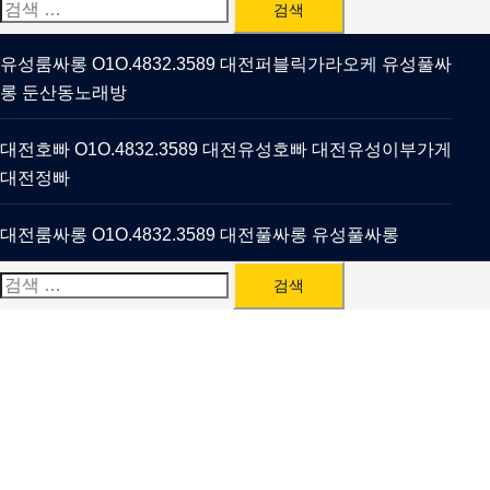
검
색:
유성룸싸롱 O1O.4832.3589 대전퍼블릭가라오케 유성풀싸
롱 둔산동노래방
대전호빠 O1O.4832.3589 대전유성호빠 대전유성이부가게
대전정빠
대전룸싸롱 O1O.4832.3589 대전풀싸롱 유성풀싸롱
검
색: