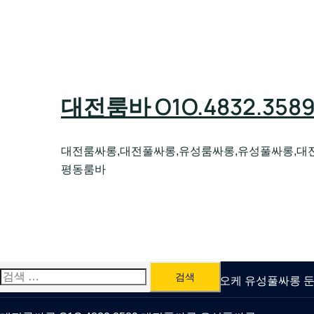
Skip
to
content
대전룸바 O1O.4832.35
대전룸싸롱,대전풀싸롱,유성룸싸롱,유성풀싸롱,대
평동룸바
검
유성룸싸롱 O1O.4832.3589 대전퍼블릭가라오케 유성풀싸롱
색: