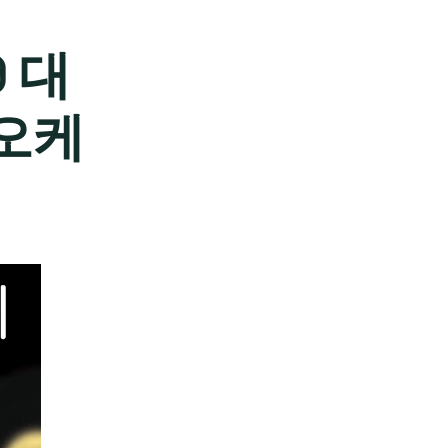
9 대
오케