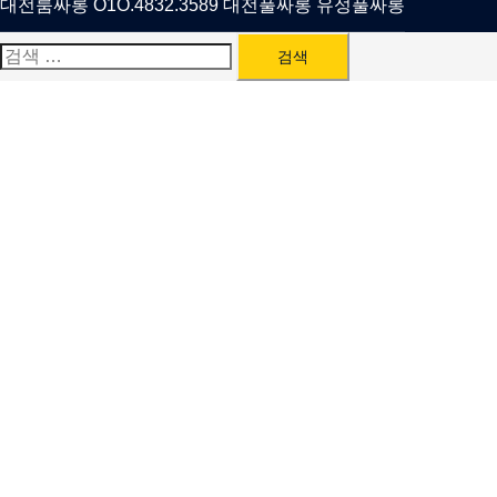
대전룸싸롱 O1O.4832.3589 대전풀싸롱 유성풀싸롱
검
색: