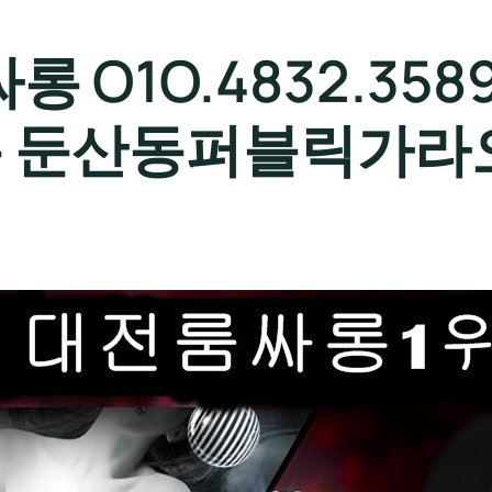
 O1O.4832.358
 둔산동퍼블릭가라