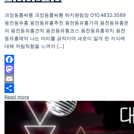
괴정동룸싸롱 괴정동룸싸롱 하지원팀장 O1O.4832.3589
용전동유흥 용전동유흥추천 용전동유흥가격 용전동유흥문
의 용전동유흥견적 용전동유흥코스 용전동유흥위치 용전
동유흥예약 나는 머리를 긁적이며 새로이 알게 된 지식에
대해 꺼림칙함을 느껴야 […]
Facebook
Mastodon
Email
Read more
Share