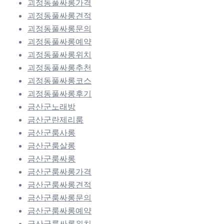
괴정동풀싸롱가격
괴정동풀싸롱견적
괴정동풀싸롱문의
괴정동풀싸롱예약
괴정동풀싸롱위치
괴정동풀싸롱추천
괴정동풀싸롱코스
괴정동풀싸롱후기
금산군노래방
금산군란제리룸
금산군룸사롱
금산군룸살롱
금산군룸싸롱
금산군룸싸롱가격
금산군룸싸롱견적
금산군룸싸롱문의
금산군룸싸롱예약
금산군룸싸롱위치