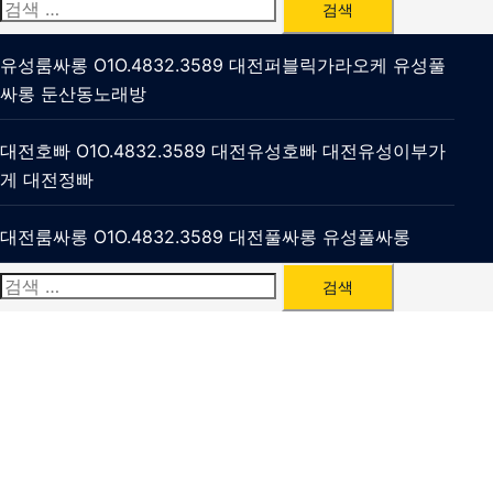
검
색:
유성룸싸롱 O1O.4832.3589 대전퍼블릭가라오케 유성풀
싸롱 둔산동노래방
대전호빠 O1O.4832.3589 대전유성호빠 대전유성이부가
게 대전정빠
대전룸싸롱 O1O.4832.3589 대전풀싸롱 유성풀싸롱
검
색: