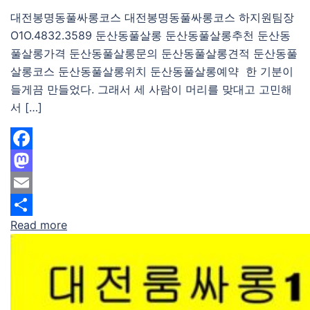
대전봉명동풀싸롱코스 대전봉명동풀싸롱코스 하지원팀장
O1O.4832.3589 둔산동풀살롱 둔산동풀살롱추천 둔산동
풀살롱가격 둔산동풀살롱문의 둔산동풀살롱견적 둔산동풀
살롱코스 둔산동풀살롱위치 둔산동풀살롱예약 한 기분이
들게끔 만들었다. 그래서 세 사람이 머리를 맞대고 고민해
서 […]
Facebook
Mastodon
Email
Read more
Share