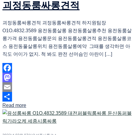
괴정동룸싸롱견적
괴정동룸싸롱견적 괴정동룸싸롱견적 하지원팀장
O1O.4832.3589 용전동룸살롱 용전동룸살롱추천 용전동룸살
롱가격 용전동룸살롱문의 용전동룸살롱견적 용전동룸살롱코
스 용전동풀살롱위치 용전동룸살롱예약 그때를 생각하면 아
직도 어이가 없지. 척 봐도 완전 선머슴인 아란이 […]
Facebook
Mastodon
Email
Read more
Share