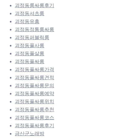
괴정동룸싸롱후기
괴정동셔츠룸
괴정동유흥
괴정동정통룸싸롱
괴정동퍼블릭룸
괴정동풀사롱
괴정동풀살롱
괴정동풀싸롱
괴정동풀싸롱가격
괴정동풀싸롱견적
괴정동풀싸롱문의
괴정동풀싸롱예약
괴정동풀싸롱위치
괴정동풀싸롱추천
괴정동풀싸롱코스
괴정동풀싸롱후기
금산군노래방