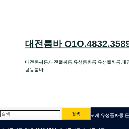
Skip
to
content
대전룸바 O1O.4832.35
대전룸싸롱,대전풀싸롱,유성룸싸롱,유성풀싸롱,대
평동룸바
검
유성룸싸롱 O1O.4832.3589 대전퍼블릭가라오케 유성풀싸롱
색: