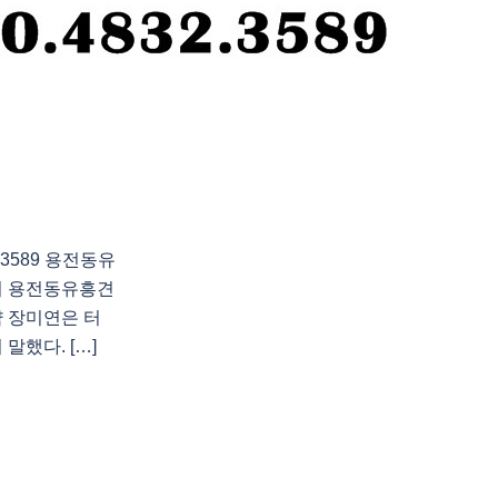
3589 용전동유
의 용전동유흥견
 장미연은 터
말했다. […]