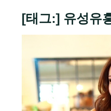
[태그:]
유성유