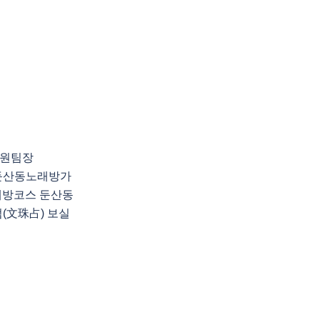
지원팀장
천 둔산동노래방가
래방코스 둔산동
(文珠占) 보실