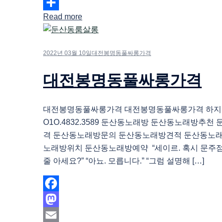
Email
Read more
Share
2022년 03월 10일
대전봉명동풀싸롱가격
대전봉명동풀싸롱가격
대전봉명동풀싸롱가격 대전봉명동풀싸롱가격 하
O1O.4832.3589 둔산동노래방 둔산동노래방추
격 둔산동노래방문의 둔산동노래방견적 둔산동노
노래방위치 둔산동노래방예약 “세이르. 혹시 문주점
줄 아세요?” “아뇨. 모릅니다.” “그럼 설명해 […]
Facebook
Mastodon