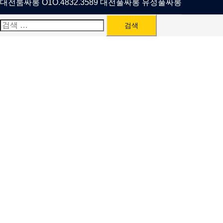
대전룸싸롱 O1O.4832.3589 대전풀싸롱 유성풀싸롱
검
색: