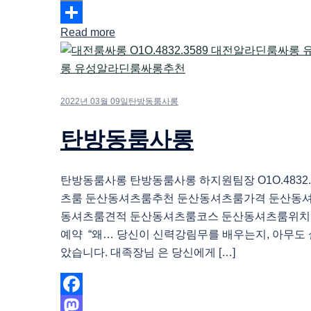
Email
Read more
Share
2022년 03월 09일
탄방동룸사롱
탄방동룸사롱
탄방동룸사롱 탄방동룸사롱 하지원팀장 O1O.4832.
츠룸 둔산동셔츠룸추천 둔산동셔츠룸가격 둔산동
동셔츠룸견적 둔산동셔츠룸코스 둔산동셔츠룸위치
예약 “왜… 당신이 신력강림무를 배우는지, 아무도
았습니다. 대족장님 은 당신에게 […]
Facebook