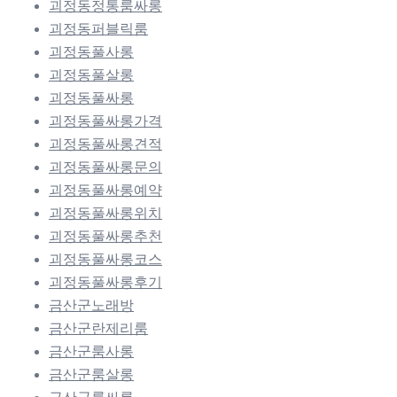
괴정동정통룸싸롱
괴정동퍼블릭룸
괴정동풀사롱
괴정동풀살롱
괴정동풀싸롱
괴정동풀싸롱가격
괴정동풀싸롱견적
괴정동풀싸롱문의
괴정동풀싸롱예약
괴정동풀싸롱위치
괴정동풀싸롱추천
괴정동풀싸롱코스
괴정동풀싸롱후기
금산군노래방
금산군란제리룸
금산군룸사롱
금산군룸살롱