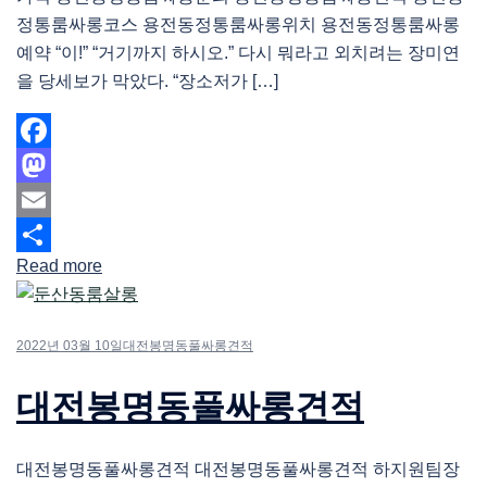
정통룸싸롱코스 용전동정통룸싸롱위치 용전동정통룸싸롱
예약 “이!” “거기까지 하시오.” 다시 뭐라고 외치려는 장미연
을 당세보가 막았다. “장소저가 […]
Facebook
Mastodon
Email
Read more
Share
2022년 03월 10일
대전봉명동풀싸롱견적
대전봉명동풀싸롱견적
대전봉명동풀싸롱견적 대전봉명동풀싸롱견적 하지원팀장