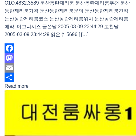
O1O.4832.3589 둔산동란제리룸 둔산동란제리룸추천 둔산
동란제리룸가격 둔산동란제리룸문의 둔산동란제리룸견적
둔산동란제리룸코스 둔산동란제리룸위치 둔산동란제리룸
예약 이그니시스 글쓴날 2005-03-09 23:44:29 고친날
2005-03-09 23:44:29 읽은수 5696 [ […]
Facebook
Mastodon
Email
Read more
Share