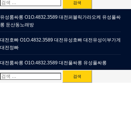
검
색:
유성룸싸롱 O1O.4832.3589 대전퍼블릭가라오케 유성풀싸
롱 둔산동노래방
대전호빠 O1O.4832.3589 대전유성호빠 대전유성이부가게
대전정빠
대전룸싸롱 O1O.4832.3589 대전풀싸롱 유성풀싸롱
검
색: