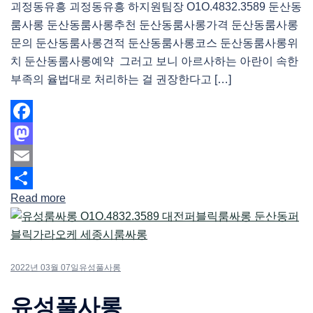
괴정동유흥 괴정동유흥 하지원팀장 O1O.4832.3589 둔산동
룸사롱 둔산동룸사롱추천 둔산동룸사롱가격 둔산동룸사롱
문의 둔산동룸사롱견적 둔산동룸사롱코스 둔산동룸사롱위
치 둔산동룸사롱예약 그러고 보니 아르사하는 아란이 속한
부족의 율법대로 처리하는 걸 권장한다고 […]
Facebook
Mastodon
Email
Read more
Share
2022년 03월 07일
유성풀사롱
유성풀사롱