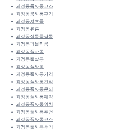
괴정동룸싸롱코스
괴정동룸싸롱후기
괴정동셔츠룸
괴정동유흥
괴정동정통룸싸롱
괴정동퍼블릭룸
괴정동풀사롱
괴정동풀살롱
괴정동풀싸롱
괴정동풀싸롱가격
괴정동풀싸롱견적
괴정동풀싸롱문의
괴정동풀싸롱예약
괴정동풀싸롱위치
괴정동풀싸롱추천
괴정동풀싸롱코스
괴정동풀싸롱후기