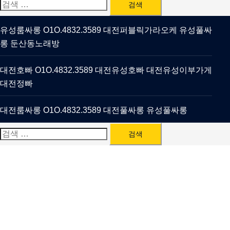
검
색:
유성룸싸롱 O1O.4832.3589 대전퍼블릭가라오케 유성풀싸
롱 둔산동노래방
대전호빠 O1O.4832.3589 대전유성호빠 대전유성이부가게
대전정빠
대전룸싸롱 O1O.4832.3589 대전풀싸롱 유성풀싸롱
검
색: