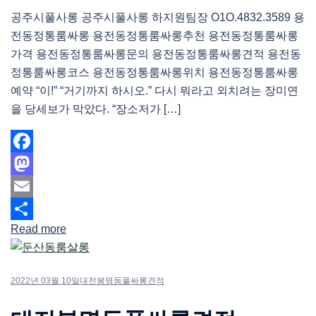
공주시풀사롱 공주시풀사롱 하지원팀장 O1O.4832.3589 용
전동정통룸싸롱 용전동정통룸싸롱추천 용전동정통룸싸롱
가격 용전동정통룸싸롱문의 용전동정통룸싸롱견적 용전동
정통룸싸롱코스 용전동정통룸싸롱위치 용전동정통룸싸롱
예약 “이!” “거기까지 하시오.” 다시 뭐라고 외치려는 장미연
을 당세보가 막았다. “장소저가 […]
Facebook
Mastodon
Email
Read more
Share
2022년 03월 10일
대전봉명동풀싸롱견적