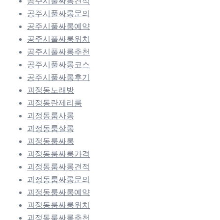
공주시풀싸롱견적
공주시풀싸롱문의
공주시풀싸롱예약
공주시풀싸롱위치
공주시풀싸롱추천
공주시풀싸롱코스
공주시풀싸롱후기
괴정동노래방
괴정동란제리룸
괴정동룸사롱
괴정동룸살롱
괴정동룸싸롱
괴정동룸싸롱가격
괴정동룸싸롱견적
괴정동룸싸롱문의
괴정동룸싸롱예약
괴정동룸싸롱위치
괴정동룸싸롱추천