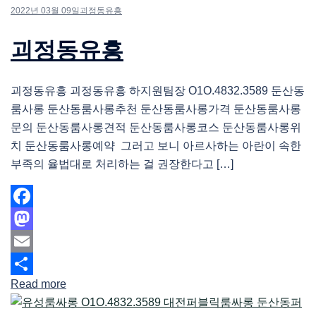
2022년 03월 09일
괴정동유흥
괴정동유흥
괴정동유흥 괴정동유흥 하지원팀장 O1O.4832.3589 둔산동
룸사롱 둔산동룸사롱추천 둔산동룸사롱가격 둔산동룸사롱
문의 둔산동룸사롱견적 둔산동룸사롱코스 둔산동룸사롱위
치 둔산동룸사롱예약 그러고 보니 아르사하는 아란이 속한
부족의 율법대로 처리하는 걸 권장한다고 […]
Facebook
Mastodon
Email
Read more
Share