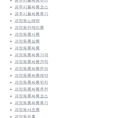
공주시풀싸롱추천
공주시풀싸롱코스
공주시풀싸롱후기
괴정동노래방
괴정동란제리룸
괴정동룸사롱
괴정동룸살롱
괴정동룸싸롱
괴정동룸싸롱가격
괴정동룸싸롱견적
괴정동룸싸롱문의
괴정동룸싸롱예약
괴정동룸싸롱위치
괴정동룸싸롱추천
괴정동룸싸롱코스
괴정동룸싸롱후기
괴정동셔츠룸
괴정동유흥