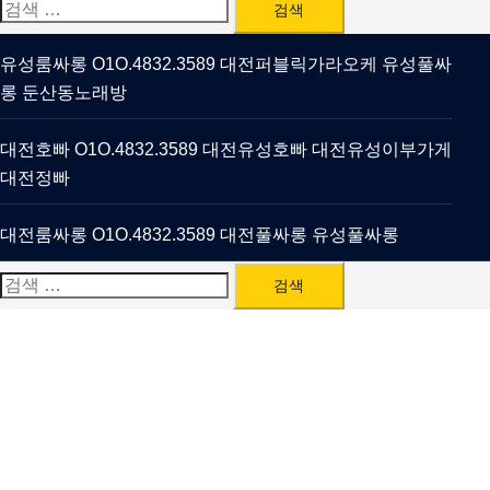
검
색:
유성룸싸롱 O1O.4832.3589 대전퍼블릭가라오케 유성풀싸
롱 둔산동노래방
대전호빠 O1O.4832.3589 대전유성호빠 대전유성이부가게
대전정빠
대전룸싸롱 O1O.4832.3589 대전풀싸롱 유성풀싸롱
검
색: