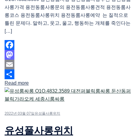
사롱가격 용전동룸사롱문의 용전동룸사롱견적 용전동룸사
롱코스 용전동룸사롱위치 용전동룸사롱예약 는 질적으로
틀린 문제다. 말하고, 웃고, 울고, 행동하는 개체를 죽인다는
[…]
Facebook
Mastodon
Email
Read more
Share
2022년 03월 07일
유성풀사롱위치
유성풀사롱위치