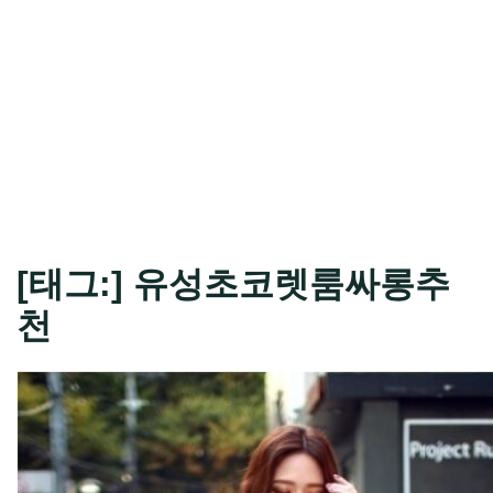
[태그:]
유성초코렛룸싸롱추
천