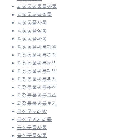
괴정동정통룸싸롱
괴정동퍼블릭룸
괴정동풀사롱
괴정동풀살롱
괴정동풀싸롱
괴정동풀싸롱가격
괴정동풀싸롱견적
괴정동풀싸롱문의
괴정동풀싸롱예약
괴정동풀싸롱위치
괴정동풀싸롱추천
괴정동풀싸롱코스
괴정동풀싸롱후기
금산군노래방
금산군란제리룸
금산군룸사롱
금산군룸살롱