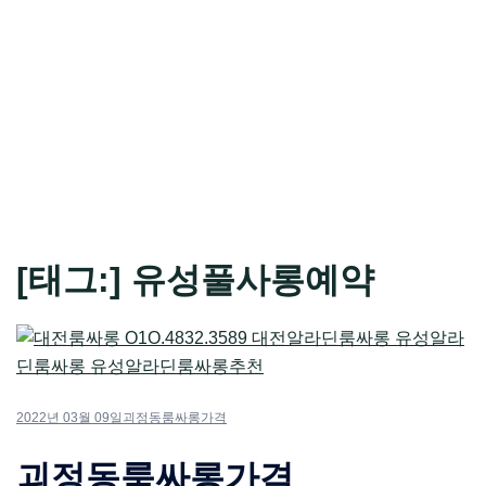
[태그:]
유성풀사롱예약
2022년 03월 09일
괴정동룸싸롱가격
괴정동룸싸롱가격