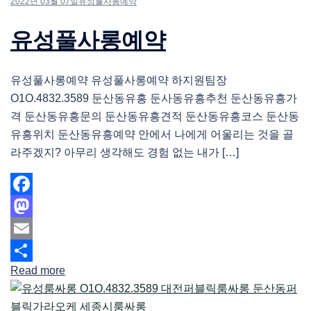
2022년 03월 07일
유성풀사롱예약
유성풀사롱예약
유성풀사롱예약 유성풀사롱예약 하지원팀장
O1O.4832.3589 둔산동유흥 둔사동유흥추천 둔산동유흥가
격 둔산동유흥문의 둔산동유흥견적 둔산동유흥코스 둔산동
유흥위치 둔산동유흥예약 안에서 나에게 어울리는 것을 골
라주겠지? 아무리 생각해도 경험 없는 내가 […]
Facebook
Mastodon
Email
Read more
Share