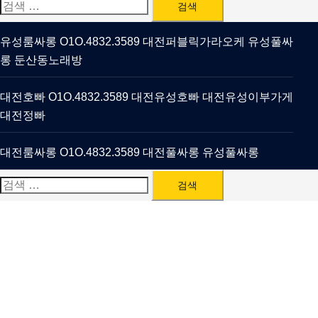
검
색:
유성룸싸롱 O1O.4832.3589 대전퍼블릭가라오케 유성풀싸
롱 둔산동노래방
대전호빠 O1O.4832.3589 대전유성호빠 대전유성이부가게
대전정빠
대전룸싸롱 O1O.4832.3589 대전풀싸롱 유성풀싸롱
검
색: