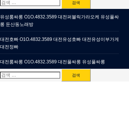
검
색:
유성룸싸롱 O1O.4832.3589 대전퍼블릭가라오케 유성풀싸
롱 둔산동노래방
대전호빠 O1O.4832.3589 대전유성호빠 대전유성이부가게
대전정빠
대전룸싸롱 O1O.4832.3589 대전풀싸롱 유성풀싸롱
검
색: