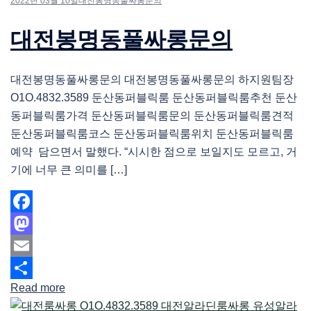
2022년 03월 10일
대전봉명동풀싸롱문의
대전봉명동풀싸롱문의
대전봉명동풀싸롱문의 대전봉명동풀싸롱문의 하지원팀장
O1O.4832.3589 둔산동퍼블릭룸 둔산동퍼블릭룸추천 둔산
동퍼블릭룸가격 둔산동퍼블릭룸문의 둔산동퍼블릭룸견적
둔산동퍼블릭룸코스 둔산동퍼블릭룸위치 둔산동퍼블릭룸
예약 담으면서 말했다. “시시한 점으로 보일지도 모르고, 거
기에 너무 큰 의미를 […]
Facebook
Mastodon
Email
Read more
Share