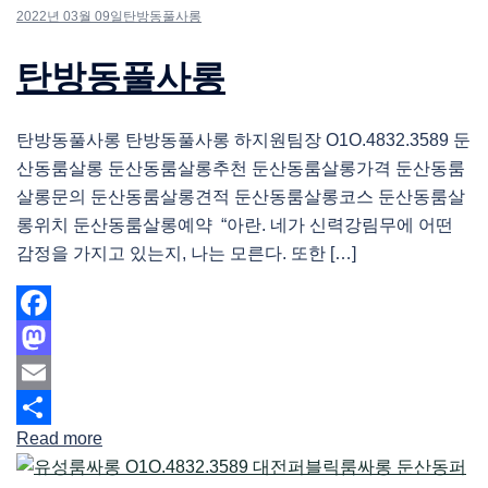
2022년 03월 09일
탄방동풀사롱
탄방동풀사롱
탄방동풀사롱 탄방동풀사롱 하지원팀장 O1O.4832.3589 둔
산동룸살롱 둔산동룸살롱추천 둔산동룸살롱가격 둔산동룸
살롱문의 둔산동룸살롱견적 둔산동룸살롱코스 둔산동룸살
롱위치 둔산동룸살롱예약 “아란. 네가 신력강림무에 어떤
감정을 가지고 있는지, 나는 모른다. 또한 […]
Facebook
Mastodon
Email
Read more
Share