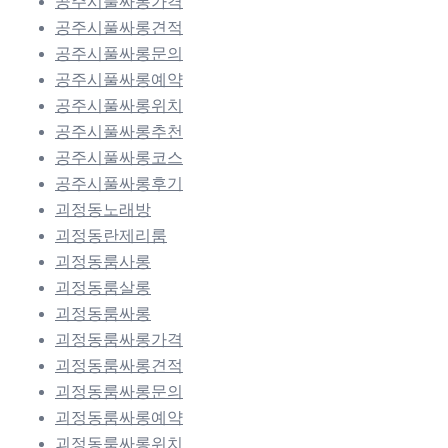
공주시풀싸롱가격
공주시풀싸롱견적
공주시풀싸롱문의
공주시풀싸롱예약
공주시풀싸롱위치
공주시풀싸롱추천
공주시풀싸롱코스
공주시풀싸롱후기
괴정동노래방
괴정동란제리룸
괴정동룸사롱
괴정동룸살롱
괴정동룸싸롱
괴정동룸싸롱가격
괴정동룸싸롱견적
괴정동룸싸롱문의
괴정동룸싸롱예약
괴정동룸싸롱위치