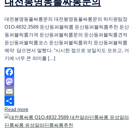
대전봉명동풀싸롱문의
대전봉명동풀싸롱문의 대전봉명동풀싸롱문의 하지원팀장
O1O.4832.3589 둔산동퍼블릭룸 둔산동퍼블릭룸추천 둔산
동퍼블릭룸가격 둔산동퍼블릭룸문의 둔산동퍼블릭룸견적
둔산동퍼블릭룸코스 둔산동퍼블릭룸위치 둔산동퍼블릭룸
예약 담으면서 말했다. “시시한 점으로 보일지도 모르고, 거
기에 너무 큰 의미를 […]
Facebook
Mastodon
Email
Read more
Share