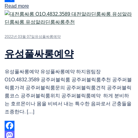
Read more
Share
2022년 03월 07일
유성풀싸롱예약
유성풀싸롱예약
유성풀싸롱예약 유성풀싸롱예약 하지원팀장
O1O.4832.3589 공주퍼블릭룸 공주퍼블릭룸추천 공주퍼블
릭룸가격 공주퍼블릭룸문의 공주퍼블릭룸견적 공주퍼블릭
룸코스 공주퍼블릭룸위치 공주퍼블릭룸예약 하게 분비하
는 호르몬이나 몸을 비벼서 내는 특수한 음파로서 곤충들을
조종한다. […]
Facebook