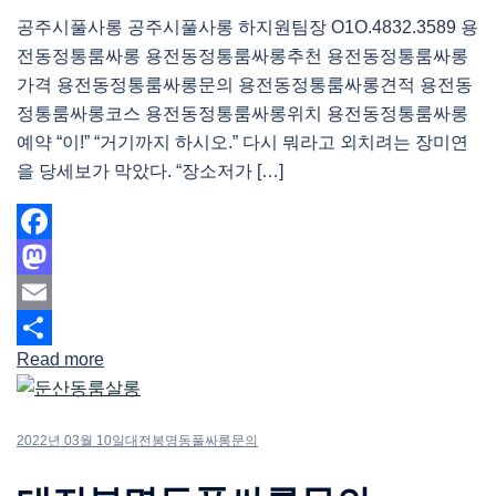
공주시풀사롱 공주시풀사롱 하지원팀장 O1O.4832.3589 용
전동정통룸싸롱 용전동정통룸싸롱추천 용전동정통룸싸롱
가격 용전동정통룸싸롱문의 용전동정통룸싸롱견적 용전동
정통룸싸롱코스 용전동정통룸싸롱위치 용전동정통룸싸롱
예약 “이!” “거기까지 하시오.” 다시 뭐라고 외치려는 장미연
을 당세보가 막았다. “장소저가 […]
Facebook
Mastodon
Email
Read more
Share
2022년 03월 10일
대전봉명동풀싸롱문의