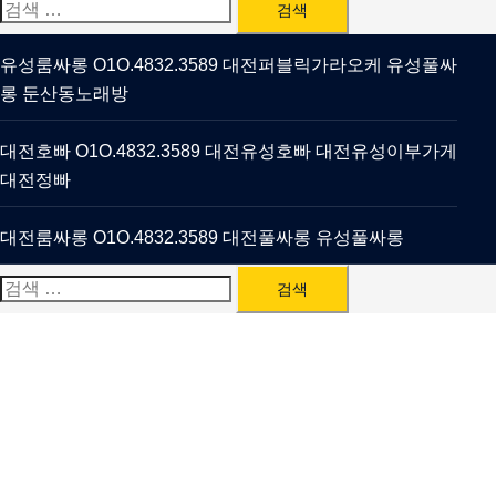
검
색:
유성룸싸롱 O1O.4832.3589 대전퍼블릭가라오케 유성풀싸
롱 둔산동노래방
대전호빠 O1O.4832.3589 대전유성호빠 대전유성이부가게
대전정빠
대전룸싸롱 O1O.4832.3589 대전풀싸롱 유성풀싸롱
검
색: