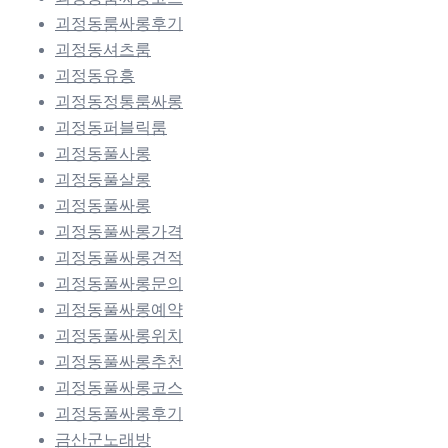
괴정동룸싸롱후기
괴정동셔츠룸
괴정동유흥
괴정동정통룸싸롱
괴정동퍼블릭룸
괴정동풀사롱
괴정동풀살롱
괴정동풀싸롱
괴정동풀싸롱가격
괴정동풀싸롱견적
괴정동풀싸롱문의
괴정동풀싸롱예약
괴정동풀싸롱위치
괴정동풀싸롱추천
괴정동풀싸롱코스
괴정동풀싸롱후기
금산군노래방