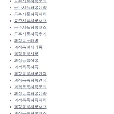
공주시풀싸롱문의
공주시풀싸롱예약
공주시풀싸롱위치
공주시풀싸롱추천
공주시풀싸롱코스
공주시풀싸롱후기
괴정동노래방
괴정동란제리룸
괴정동룸사롱
괴정동룸살롱
괴정동룸싸롱
괴정동룸싸롱가격
괴정동룸싸롱견적
괴정동룸싸롱문의
괴정동룸싸롱예약
괴정동룸싸롱위치
괴정동룸싸롱추천
괴정동룸싸롱코스