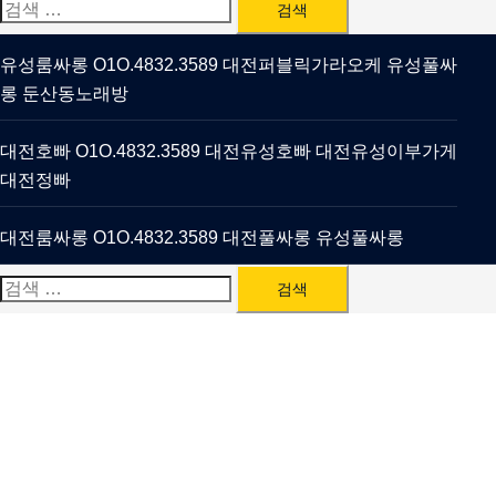
검
색:
유성룸싸롱 O1O.4832.3589 대전퍼블릭가라오케 유성풀싸
롱 둔산동노래방
대전호빠 O1O.4832.3589 대전유성호빠 대전유성이부가게
대전정빠
대전룸싸롱 O1O.4832.3589 대전풀싸롱 유성풀싸롱
검
색: