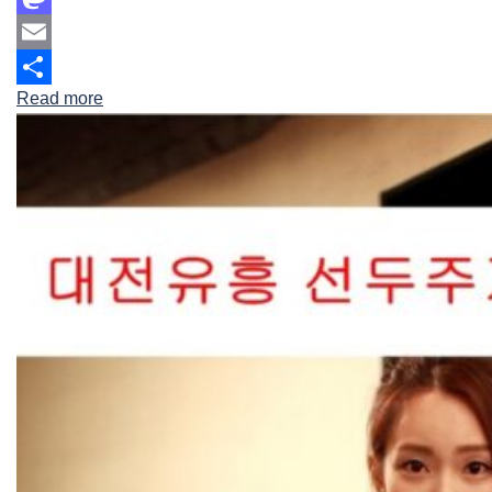
Mastodon
Email
Read more
Share