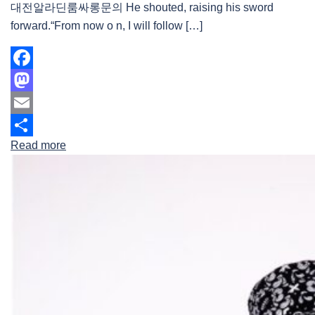
대전알라딘룸싸롱문의 He shouted, raising his sword
forward.“From now o n, I will follow […]
Facebook
Mastodon
Email
Read more
Share