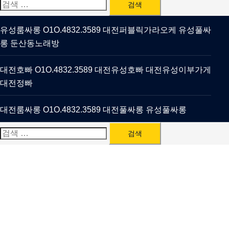
검
색:
유성룸싸롱 O1O.4832.3589 대전퍼블릭가라오케 유성풀싸
롱 둔산동노래방
대전호빠 O1O.4832.3589 대전유성호빠 대전유성이부가게
대전정빠
대전룸싸롱 O1O.4832.3589 대전풀싸롱 유성풀싸롱
검
색: