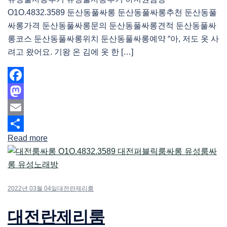
O1O.4832.3589 둔산동풀싸롱 둔산동풀싸롱추천 둔산동풀
싸롱가격 둔산동풀싸롱문의 둔산동풀싸롱견적 둔산동풀싸
롱코스 둔산동풀싸롱위치 둔산동풀싸롱예약 “아, 저도 옷 사
려고 왔어요. 기왕 온 김에 옷 한 […]
Facebook
Mastodon
Email
Read more
Share
2022년 03월 04일
대전란제리룸
대전란제리룸