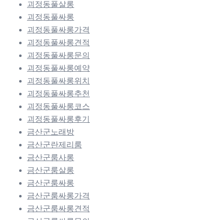
괴정동풀살롱
괴정동풀싸롱
괴정동풀싸롱가격
괴정동풀싸롱견적
괴정동풀싸롱문의
괴정동풀싸롱예약
괴정동풀싸롱위치
괴정동풀싸롱추천
괴정동풀싸롱코스
괴정동풀싸롱후기
금산군노래방
금산군란제리룸
금산군룸사롱
금산군룸살롱
금산군룸싸롱
금산군룸싸롱가격
금산군룸싸롱견적