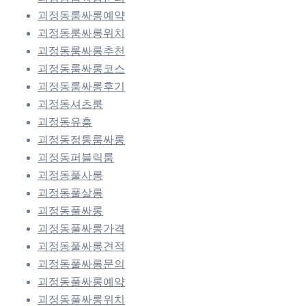
괴정동룸싸롱예약
괴정동룸싸롱위치
괴정동룸싸롱추천
괴정동룸싸롱코스
괴정동룸싸롱후기
괴정동셔츠룸
괴정동유흥
괴정동정통룸싸롱
괴정동퍼블릭룸
괴정동풀사롱
괴정동풀살롱
괴정동풀싸롱
괴정동풀싸롱가격
괴정동풀싸롱견적
괴정동풀싸롱문의
괴정동풀싸롱예약
괴정동풀싸롱위치