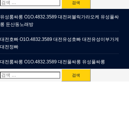
검
색:
유성룸싸롱 O1O.4832.3589 대전퍼블릭가라오케 유성풀싸
롱 둔산동노래방
대전호빠 O1O.4832.3589 대전유성호빠 대전유성이부가게
대전정빠
대전룸싸롱 O1O.4832.3589 대전풀싸롱 유성풀싸롱
검
색: