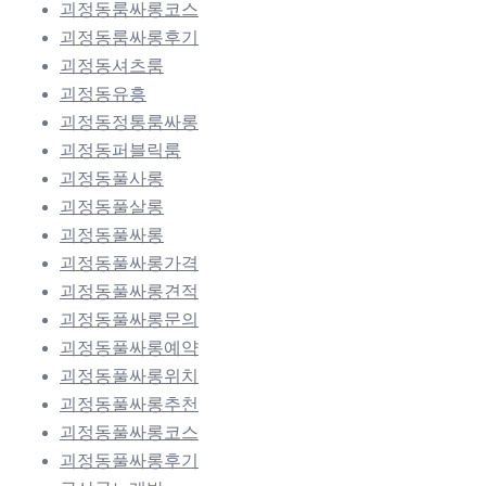
괴정동룸싸롱코스
괴정동룸싸롱후기
괴정동셔츠룸
괴정동유흥
괴정동정통룸싸롱
괴정동퍼블릭룸
괴정동풀사롱
괴정동풀살롱
괴정동풀싸롱
괴정동풀싸롱가격
괴정동풀싸롱견적
괴정동풀싸롱문의
괴정동풀싸롱예약
괴정동풀싸롱위치
괴정동풀싸롱추천
괴정동풀싸롱코스
괴정동풀싸롱후기