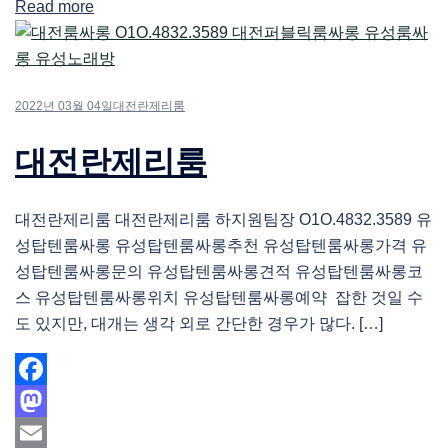
Read more
Share
2022년 03월 04일
대전란제리룸
대전란제리룸
대전란제리룸 대전란제리룸 하지원팀장 O1O.4832.3589 유
성탑텐룸싸롱 유성탑텐룸싸롱추천 유성탑텐룸싸롱가격 유
성탑텐룸싸롱문의 유성탑텐룸싸롱견적 유성탑텐룸싸롱코
스 유성탑텐룸싸롱위치 유성탑텐룸싸롱예약 잡한 것일 수
도 있지만, 대개는 생각 외로 간단한 경우가 많다. […]
Facebook
Mastodon