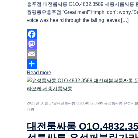
흥주점 대전룸싸롱 O1O.4832.3589 세종시룸싸
월평동유흥주점 “Great man!”“Hmph, don’t worry.”Sa
voice was hea rd through the falling leaves […]
Facebook
Mastodon
Email
Read more
Share
2023년 10월 17일
대전룸싸롱 O1O.4832.3589 유성룸싸롱 유성
래방
대전룸싸롱 O1O.4832.35