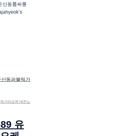
롱 둔산동룸싸롱
jahyeok’s
퍼블릭가라오케 대전노
89 유