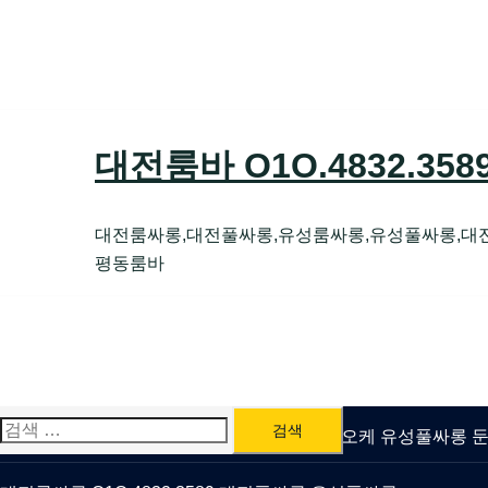
Skip
to
content
대전룸바 O1O.4832.35
대전룸싸롱,대전풀싸롱,유성룸싸롱,유성풀싸롱,대
평동룸바
검
유성룸싸롱 O1O.4832.3589 대전퍼블릭가라오케 유성풀싸롱
색: