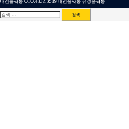
대전룸싸롱 O1O.4832.3589 대전풀싸롱 유성풀싸롱
검
색: