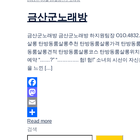
금산군노래방
금산군노래방 금산군노래방 하지원팀장 O1O.4832.
살롱 탄방동룸살롱추천 탄방동룸살롱가격 탄방동
동룸살롱견적 탄방동룸살롱코스 탄방동룸살롱위치
예약 “……?” “…………. 험! 험!” 소녀의 시선이 자
을 느낀 […]
Facebook
Mastodon
Email
Read more
Share
검색