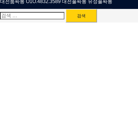
대전룸싸롱 O1O.4832.3589 대전풀싸롱 유성풀싸롱
검
색: