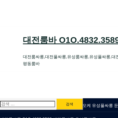
Skip
to
content
대전룸바 O1O.4832.35
대전룸싸롱,대전풀싸롱,유성룸싸롱,유성풀싸롱,대
평동룸바
검
유성룸싸롱 O1O.4832.3589 대전퍼블릭가라오케 유성풀싸롱
색: