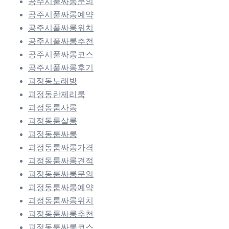
공주시풀싸롱문의
공주시풀싸롱예약
공주시풀싸롱위치
공주시풀싸롱추천
공주시풀싸롱코스
공주시풀싸롱후기
괴정동노래방
괴정동란제리룸
괴정동룸사롱
괴정동룸살롱
괴정동룸싸롱
괴정동룸싸롱가격
괴정동룸싸롱견적
괴정동룸싸롱문의
괴정동룸싸롱예약
괴정동룸싸롱위치
괴정동룸싸롱추천
괴정동룸싸롱코스