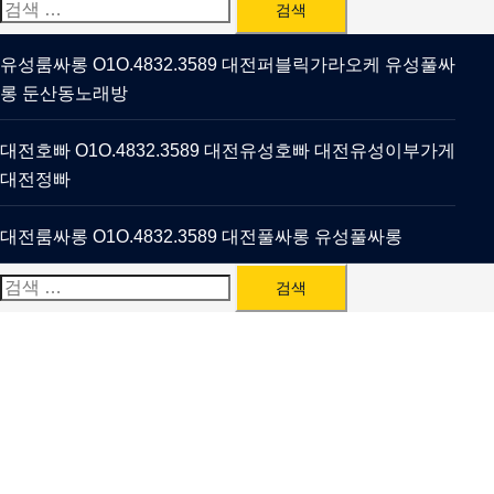
검
색:
유성룸싸롱 O1O.4832.3589 대전퍼블릭가라오케 유성풀싸
롱 둔산동노래방
대전호빠 O1O.4832.3589 대전유성호빠 대전유성이부가게
대전정빠
대전룸싸롱 O1O.4832.3589 대전풀싸롱 유성풀싸롱
검
색: