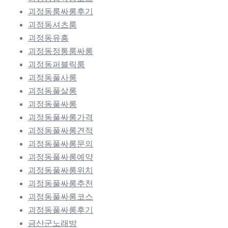
괴정동룸싸롱후기
괴정동셔츠룸
괴정동유흥
괴정동정통룸싸롱
괴정동퍼블릭룸
괴정동풀사롱
괴정동풀살롱
괴정동풀싸롱
괴정동풀싸롱가격
괴정동풀싸롱견적
괴정동풀싸롱문의
괴정동풀싸롱예약
괴정동풀싸롱위치
괴정동풀싸롱추천
괴정동풀싸롱코스
괴정동풀싸롱후기
금산군노래방