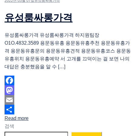
2022년 03월 07일
유성룸싸롱가격
유성룸싸롱가격
유성룸싸롱가격 유성룸싸롱가격 하지원팀장
O1O.4832.3589 용문동유흥 용문동유흥추천 용문동유흥가
격 용문동유흥문의 용문동유흥견적 용문동유흥코스 용문동
유흥위치 용문동유흥예약 서 고개를 끄덕이는 걸 보면 나의
대답은 충분했음을 알 수 […]
Facebook
Mastodon
Email
Read more
Share
검색