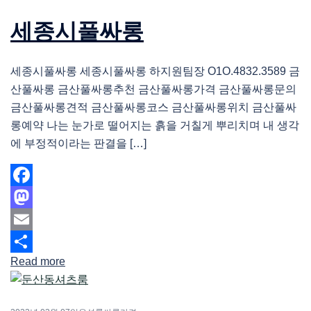
세종시풀싸롱
세종시풀싸롱 세종시풀싸롱 하지원팀장 O1O.4832.3589 금
산풀싸롱 금산풀싸롱추천 금산풀싸롱가격 금산풀싸롱문의
금산풀싸롱견적 금산풀싸롱코스 금산풀싸롱위치 금산풀싸
롱예약 나는 눈가로 떨어지는 흙을 거칠게 뿌리치며 내 생각
에 부정적이라는 판결을 […]
Facebook
Mastodon
Email
Read more
Share