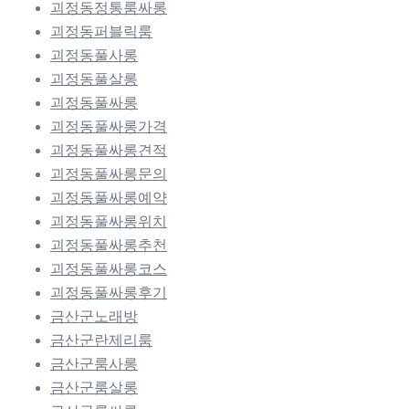
괴정동정통룸싸롱
괴정동퍼블릭룸
괴정동풀사롱
괴정동풀살롱
괴정동풀싸롱
괴정동풀싸롱가격
괴정동풀싸롱견적
괴정동풀싸롱문의
괴정동풀싸롱예약
괴정동풀싸롱위치
괴정동풀싸롱추천
괴정동풀싸롱코스
괴정동풀싸롱후기
금산군노래방
금산군란제리룸
금산군룸사롱
금산군룸살롱