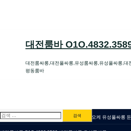
Skip
to
content
대전룸바 O1O.4832.35
대전룸싸롱,대전풀싸롱,유성룸싸롱,유성풀싸롱,대
평동룸바
검
유성룸싸롱 O1O.4832.3589 대전퍼블릭가라오케 유성풀싸롱
색: