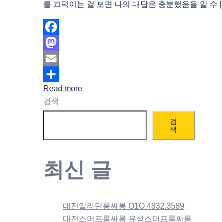
를 끄덕이는 걸 보면 나의 대답은 충분했음을 알 수 [
Facebook
Mastodon
Email
Read more
Share
검색
검
색
최신 글
대전알라딘룸싸롱 O1O.4832.3589
대전스머프룸싸롱 유성스머프룸싸롱