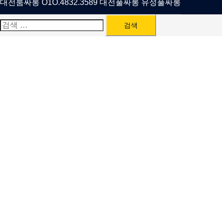
대전룸싸롱 O1O.4832.3589 대전풀싸롱 유성풀싸롱
검
색: