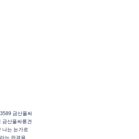
3589 금산풀싸
의 금산풀싸롱견
 나는 눈가로
이라는 판결을