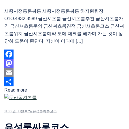
세종시정통룸싸롱 세종시정통룸싸롱 하지원팀장
O1O.4832.3589 금산셔츠룸 금산셔츠룸추천 금산셔츠룸가
격 금산셔츠룸문의 금산셔츠룸견적 금산셔츠룸코스 금산셔
츠룸위치 금산셔츠룸예약 도에 체크를 해가며 가는 것이 상
당히 도움이 된단다. 자신이 어디에 […]
Facebook
Mastodon
Email
Read more
Share
2022년 03월 07일
유성룸싸롱코스
유성룸싸롱코스