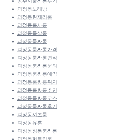
공주시풀싸롱후기
괴정동노래방
괴정동란제리룸
괴정동룸사롱
괴정동룸살롱
괴정동룸싸롱
괴정동룸싸롱가격
괴정동룸싸롱견적
괴정동룸싸롱문의
괴정동룸싸롱예약
괴정동룸싸롱위치
괴정동룸싸롱추천
괴정동룸싸롱코스
괴정동룸싸롱후기
괴정동셔츠룸
괴정동유흥
괴정동정통룸싸롱
괴정동퍼블릭룸