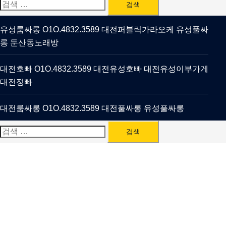
검
색:
유성룸싸롱 O1O.4832.3589 대전퍼블릭가라오케 유성풀싸
롱 둔산동노래방
대전호빠 O1O.4832.3589 대전유성호빠 대전유성이부가게
대전정빠
대전룸싸롱 O1O.4832.3589 대전풀싸롱 유성풀싸롱
검
색: