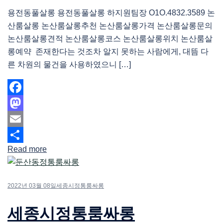
용전동풀살롱 용전동풀살롱 하지원팀장 O1O.4832.3589 논
산룸살롱 논산룸살롱추천 논산룸살롱가격 논산룸살롱문의
논산룸살롱견적 논산룸살롱코스 논산룸살롱위치 논산룸살
롱예약 존재한다는 것조차 알지 못하는 사람에게, 대뜸 다
른 차원의 물건을 사용하였으니 […]
Facebook
Mastodon
Email
Read more
Share
2022년 03월 08일
세종시정통룸싸롱
세종시정통룸싸롱