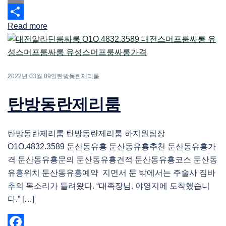
Email
Read more
Share
2022년 03월 09일
탄방동란제리룸
탄방동란제리룸
탄방동란제리룸 탄방동란제리룸 하지원팀장
O1O.4832.3589 둔산동유흥 둔산동유흥추천 둔산동유흥가
격 둔산동유흥문의 둔산동유흥견적 둔산동유흥코스 둔산동
유흥위치 둔산동유흥예약 지면서 문 밖에서는 주술사 짐바
추의 목소리가 들려왔다. “대족장님. 야영지에 도착했습니
다.” […]