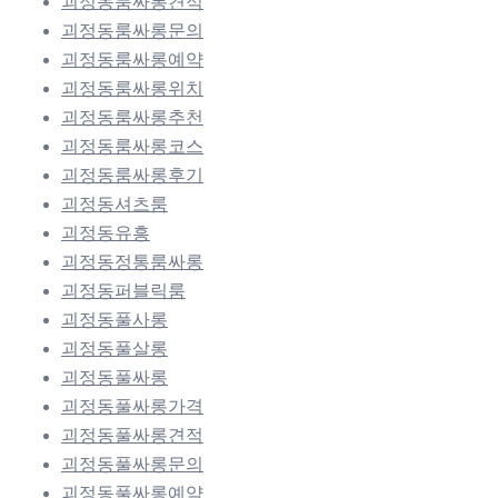
괴정동룸싸롱견적
괴정동룸싸롱문의
괴정동룸싸롱예약
괴정동룸싸롱위치
괴정동룸싸롱추천
괴정동룸싸롱코스
괴정동룸싸롱후기
괴정동셔츠룸
괴정동유흥
괴정동정통룸싸롱
괴정동퍼블릭룸
괴정동풀사롱
괴정동풀살롱
괴정동풀싸롱
괴정동풀싸롱가격
괴정동풀싸롱견적
괴정동풀싸롱문의
괴정동풀싸롱예약