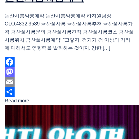
논산시룸싸롱예약 논산시룸싸롱예약 하지원팀장
O1O.4832.3589 금산풀사롱 금산풀사롱추천 금산풀사롱가
격 금산풀사롱문의 금산풀사롱견적 금산풀사롱코스 금산풀
사롱위치 금산풀사롱예약 “그렇지. 검기가 검 이상의 거리
에 대해서도 영향력을 발휘하는 것이지. 강한 […]
Facebook
Mastodon
Email
Read more
Share