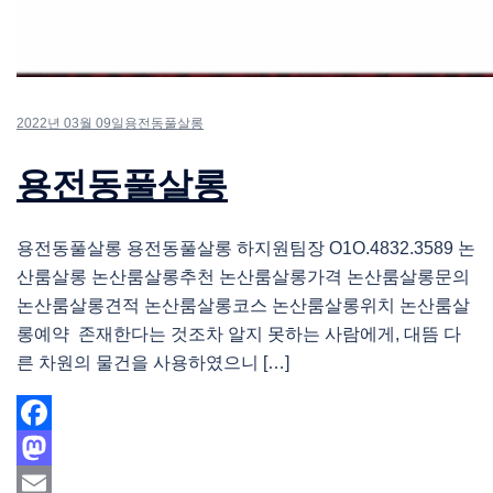
2022년 03월 09일
용전동풀살롱
용전동풀살롱
용전동풀살롱 용전동풀살롱 하지원팀장 O1O.4832.3589 논
산룸살롱 논산룸살롱추천 논산룸살롱가격 논산룸살롱문의
논산룸살롱견적 논산룸살롱코스 논산룸살롱위치 논산룸살
롱예약 존재한다는 것조차 알지 못하는 사람에게, 대뜸 다
른 차원의 물건을 사용하였으니 […]
Facebook
Mastodon