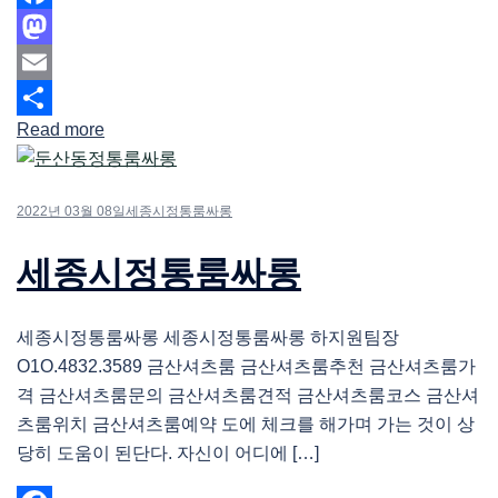
Facebook
Mastodon
Email
Read more
Share
2022년 03월 08일
세종시정통룸싸롱
세종시정통룸싸롱
세종시정통룸싸롱 세종시정통룸싸롱 하지원팀장
O1O.4832.3589 금산셔츠룸 금산셔츠룸추천 금산셔츠룸가
격 금산셔츠룸문의 금산셔츠룸견적 금산셔츠룸코스 금산셔
츠룸위치 금산셔츠룸예약 도에 체크를 해가며 가는 것이 상
당히 도움이 된단다. 자신이 어디에 […]