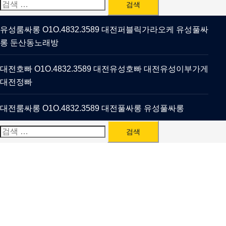
검
색:
유성룸싸롱 O1O.4832.3589 대전퍼블릭가라오케 유성풀싸
롱 둔산동노래방
대전호빠 O1O.4832.3589 대전유성호빠 대전유성이부가게
대전정빠
대전룸싸롱 O1O.4832.3589 대전풀싸롱 유성풀싸롱
검
색: