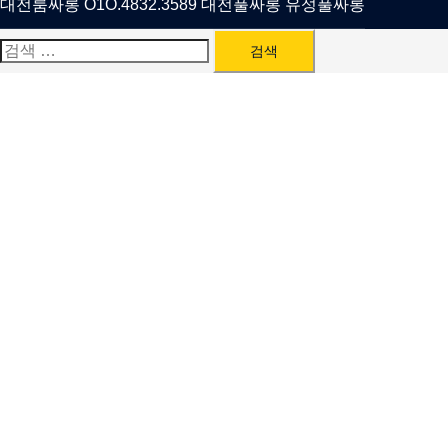
대전룸싸롱 O1O.4832.3589 대전풀싸롱 유성풀싸롱
검
색: