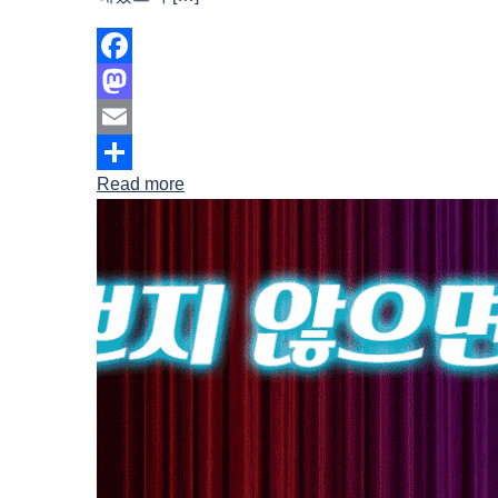
Facebook
Mastodon
Email
Read more
Share