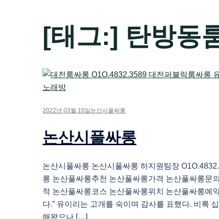
[태그:]
탄방동
2022년 03월 10일
논산시풀싸롱
논산시풀싸롱
논산시풀싸롱 논산시풀싸롱 하지원팀장 O1O.4832.
롱 논산풀싸롱추천 논산풀싸롱가격 논산풀싸롱문
적 논산풀싸롱코스 논산풀싸롱위치 논산풀싸롱예약
다.” 유이리는 고개를 숙이며 감사를 표했다. 비록 
해왔으나 […]