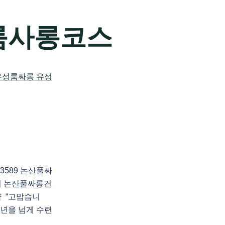
룸사롱코스
3589 논산풀싸
의 논산풀싸롱견
 “고맙습니
십년을 넘게 수련