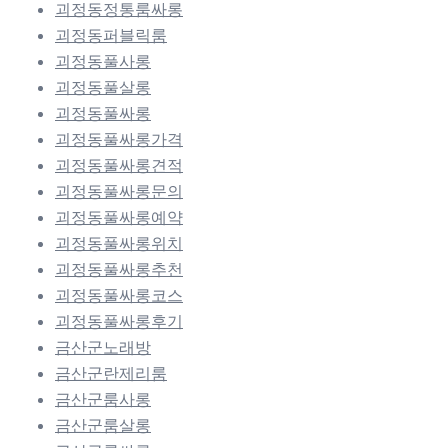
괴정동정통룸싸롱
괴정동퍼블릭룸
괴정동풀사롱
괴정동풀살롱
괴정동풀싸롱
괴정동풀싸롱가격
괴정동풀싸롱견적
괴정동풀싸롱문의
괴정동풀싸롱예약
괴정동풀싸롱위치
괴정동풀싸롱추천
괴정동풀싸롱코스
괴정동풀싸롱후기
금산군노래방
금산군란제리룸
금산군룸사롱
금산군룸살롱