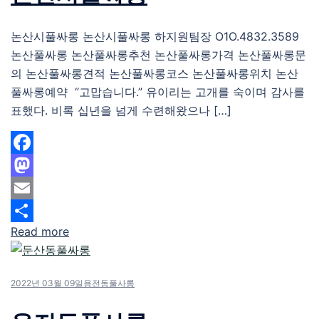
논산시풀싸롱 논산시풀싸롱 하지원팀장 O1O.4832.3589
논산풀싸롱 논산풀싸롱추천 논산풀싸롱가격 논산풀싸롱문
의 논산풀싸롱견적 논산풀싸롱코스 논산풀싸롱위치 논산
풀싸롱예약 “고맙습니다.” 유이리는 고개를 숙이며 감사를
표했다. 비록 십년을 넘게 수련해왔으나 […]
Facebook
Mastodon
Email
Read more
Share
2022년 03월 09일
용전동풀사롱