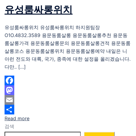
유성룸싸롱위치
유성룸싸롱위치 유성룸싸롱위치 하지원팀장
O1O.4832.3589 용문동룸살롱 용문동룸살롱추천 용문동
룸살롱가격 용문동룸살롱문의 용문동룸살롱견적 용문동룸
살롱코스 용문동룸살롱위치 용문동룸살롱예약 내일은 니
아런 전도와 대륙, 국가, 종족에 대한 설정을 올리겠습니다.
다만.. […]
Facebook
Mastodon
Email
Read more
Share
검색