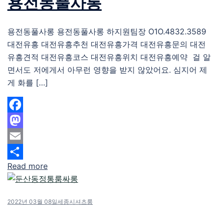
용전동풀사롱
용전동풀사롱 용전동풀사롱 하지원팀장 O1O.4832.3589
대전유흥 대전유흥추천 대전유흥가격 대전유흥문의 대전
유흥견적 대전유흥코스 대전유흥위치 대전유흥예약 걸 알
면서도 저에게서 아무런 영향을 받지 않았어요. 심지어 제
게 화를 […]
Facebook
Mastodon
Email
Read more
Share
2022년 03월 08일
세종시셔츠룸