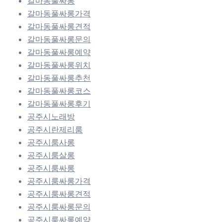
갈마동풀싸롱
갈마동풀싸롱가격
갈마동풀싸롱견적
갈마동풀싸롱문의
갈마동풀싸롱예약
갈마동풀싸롱위치
갈마동풀싸롱추천
갈마동풀싸롱코스
갈마동풀싸롱후기
공주시노래방
공주시란제리룸
공주시룸사롱
공주시룸살롱
공주시룸싸롱
공주시룸싸롱가격
공주시룸싸롱견적
공주시룸싸롱문의
공주시룸싸롱예약