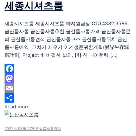
세종시셔츠룸
세종시셔츠룸 세종시셔츠룸 하지원팀장 O1O.4832.3589
금산룸사롱 금산룸사롱추천 금산룸사롱가격 금산룸사롱문
의 금산룸사롱견적 금산룸사롱코스 금산룸사롱위치 금산
룸사롱예약 고치기 지우기 이계생존귀환계획(異界生存歸
還計劃) Project 4: 비겁한 살의. [4] 신 니아런력 […]
Facebook
Mastodon
Email
Read more
Share
2022년 03월 07일
유성룸싸롱위치