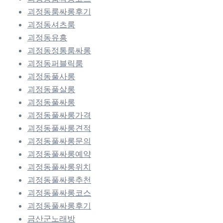
괴정동룸싸롱후기
괴정동셔츠룸
괴정동유흥
괴정동정통룸싸롱
괴정동퍼블릭룸
괴정동풀사롱
괴정동풀살롱
괴정동풀싸롱
괴정동풀싸롱가격
괴정동풀싸롱견적
괴정동풀싸롱문의
괴정동풀싸롱예약
괴정동풀싸롱위치
괴정동풀싸롱추천
괴정동풀싸롱코스
괴정동풀싸롱후기
금산군노래방