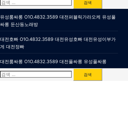
검
색:
유성룸싸롱 O1O.4832.3589 대전퍼블릭가라오케 유성풀
싸롱 둔산동노래방
대전호빠 O1O.4832.3589 대전유성호빠 대전유성이부가
게 대전정빠
대전룸싸롱 O1O.4832.3589 대전풀싸롱 유성풀싸롱
검
색: