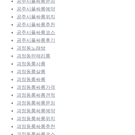
공주시풀싸롱문의
공주시풀싸롱예약
공주시풀싸롱위치
공주시풀싸롱추천
공주시풀싸롱코스
공주시풀싸롱후기
괴정동노래방
괴정동란제리룸
괴정동룸사롱
괴정동룸살롱
괴정동룸싸롱
괴정동룸싸롱가격
괴정동룸싸롱견적
괴정동룸싸롱문의
괴정동룸싸롱예약
괴정동룸싸롱위치
괴정동룸싸롱추천
괴정동룸싸롱코스