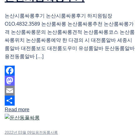
논산시룸싸롱후기 논산시룸싸롱후기 하지원팀장
O1O.4832.3589 논산룸싸롱 논산룸싸롱추천 논산룸싸롱가
격 논산룸싸롱문의 논산룸싸롱견적 논산룸싸롱코스 논산룸
싸롱위치 논산룸싸롱예약 한 다경의 시 대전룸알바 세종시
룸알바 대전룸보도 대전룸도우미 유성룸알바 둔산동룸알바
용전동룸알바 […]
Facebook
Mastodon
Email
Read more
Share
2022년 03월 09일
용전동룸사롱