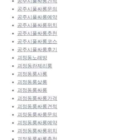
공주시풀싸롱견적
공주시풀싸롱문의
공주시풀싸롱예약
공주시풀싸롱위치
공주시풀싸롱추천
공주시풀싸롱코스
공주시풀싸롱후기
괴정동노래방
괴정동란제리룸
괴정동룸사롱
괴정동룸살롱
괴정동룸싸롱
괴정동룸싸롱가격
괴정동룸싸롱견적
괴정동룸싸롱문의
괴정동룸싸롱예약
괴정동룸싸롱위치
괴정동룸싸롱추천