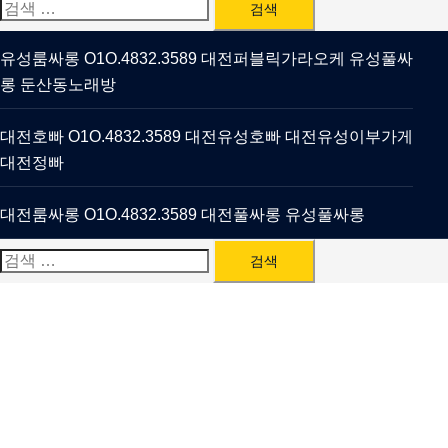
검
색:
유성룸싸롱 O1O.4832.3589 대전퍼블릭가라오케 유성풀싸
롱 둔산동노래방
대전호빠 O1O.4832.3589 대전유성호빠 대전유성이부가게
대전정빠
대전룸싸롱 O1O.4832.3589 대전풀싸롱 유성풀싸롱
검
색: