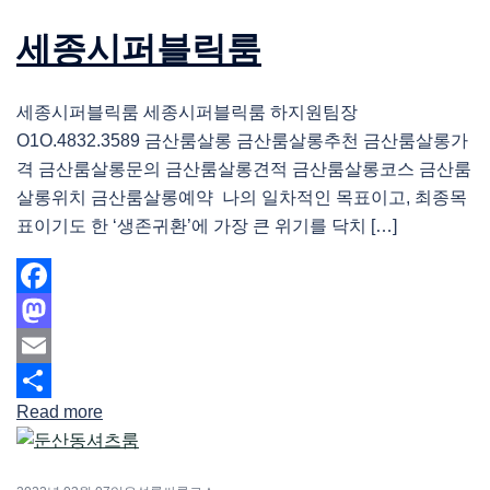
세종시퍼블릭룸
세종시퍼블릭룸 세종시퍼블릭룸 하지원팀장
O1O.4832.3589 금산룸살롱 금산룸살롱추천 금산룸살롱가
격 금산룸살롱문의 금산룸살롱견적 금산룸살롱코스 금산룸
살롱위치 금산룸살롱예약 나의 일차적인 목표이고, 최종목
표이기도 한 ‘생존귀환’에 가장 큰 위기를 닥치 […]
Facebook
Mastodon
Email
Read more
Share