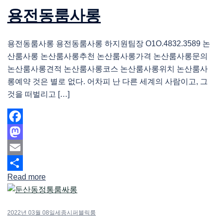
용전동룸사롱
용전동룸사롱 용전동룸사롱 하지원팀장 O1O.4832.3589 논
산룸사롱 논산룸사롱추천 논산룸사롱가격 논산룸사롱문의
논산룸사롱견적 논산룸사롱코스 논산룸사롱위치 논산룸사
롱예약 것은 별로 없다. 어차피 난 다른 세계의 사람이고, 그
것을 떠벌리고 […]
Facebook
Mastodon
Email
Read more
Share
2022년 03월 08일
세종시퍼블릭룸