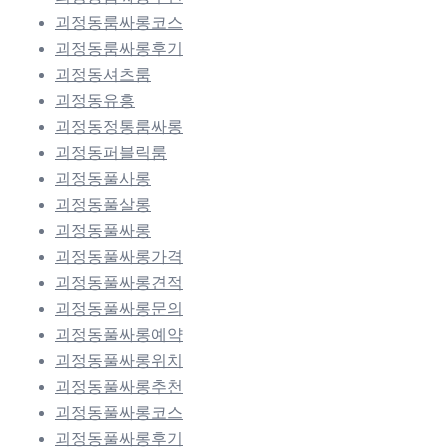
괴정동룸싸롱코스
괴정동룸싸롱후기
괴정동셔츠룸
괴정동유흥
괴정동정통룸싸롱
괴정동퍼블릭룸
괴정동풀사롱
괴정동풀살롱
괴정동풀싸롱
괴정동풀싸롱가격
괴정동풀싸롱견적
괴정동풀싸롱문의
괴정동풀싸롱예약
괴정동풀싸롱위치
괴정동풀싸롱추천
괴정동풀싸롱코스
괴정동풀싸롱후기