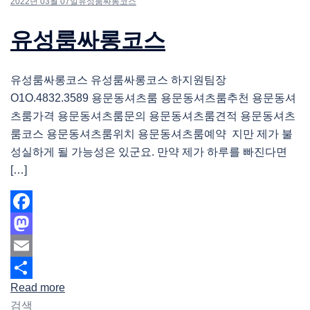
2022년 03월 07일
유성룸싸롱코스
유성룸싸롱코스
유성룸싸롱코스 유성룸싸롱코스 하지원팀장
O1O.4832.3589 용문동셔츠룸 용문동셔츠룸추천 용문동셔
츠룸가격 용문동셔츠룸문의 용문동셔츠룸견적 용문동셔츠
룸코스 용문동셔츠룸위치 용문동셔츠룸예약 지만 제가 불
성실하게 될 가능성은 있군요. 만약 제가 하루를 빠진다면
[…]
Facebook
Mastodon
Email
Read more
Share
검색