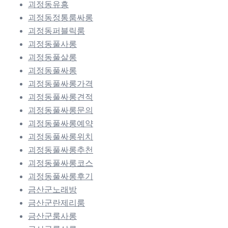
괴정동유흥
괴정동정통룸싸롱
괴정동퍼블릭룸
괴정동풀사롱
괴정동풀살롱
괴정동풀싸롱
괴정동풀싸롱가격
괴정동풀싸롱견적
괴정동풀싸롱문의
괴정동풀싸롱예약
괴정동풀싸롱위치
괴정동풀싸롱추천
괴정동풀싸롱코스
괴정동풀싸롱후기
금산군노래방
금산군란제리룸
금산군룸사롱