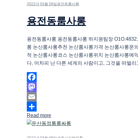
2022년 03월 09일
용전동룸사롱
용전동룸사롱
용전동룸사롱 용전동룸사롱 하지원팀장 O1O.4832.
롱 논산룸사롱추천 논산룸사롱가격 논산룸사롱문
적 논산룸사롱코스 논산룸사롱위치 논산룸사롱예약 
다. 어차피 난 다른 세계의 사람이고, 그것을 떠벌리고
Facebook
Mastodon
Email
Read more
Share
2022년 03월 08일
세종시퍼블릭룸