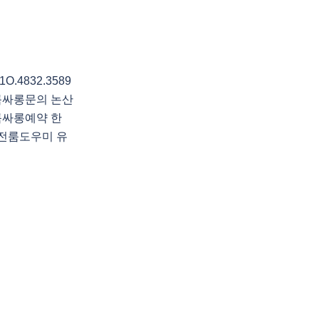
4832.3589
룸싸롱문의 논산
룸싸롱예약 한
전룸도우미 유