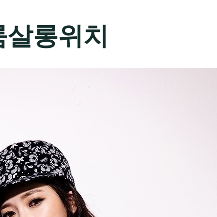
룸살롱위치