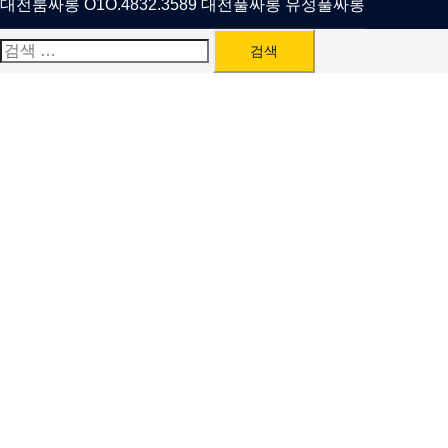
대전룸싸롱 O1O.4832.3589 대전풀싸롱 유성풀싸롱
검
색: