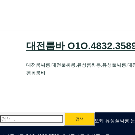
Skip
to
content
대전룸바 O1O.4832.35
대전룸싸롱,대전풀싸롱,유성룸싸롱,유성풀싸롱,대
평동룸바
검
유성룸싸롱 O1O.4832.3589 대전퍼블릭가라오케 유성풀싸롱
색: