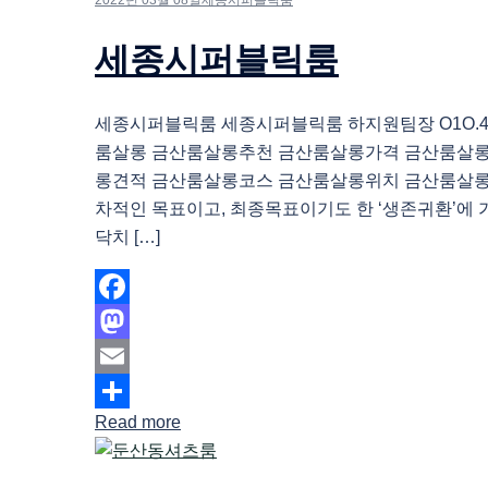
세종시퍼블릭룸
세종시퍼블릭룸 세종시퍼블릭룸 하지원팀장 O1O.483
룸살롱 금산룸살롱추천 금산룸살롱가격 금산룸살
롱견적 금산룸살롱코스 금산룸살롱위치 금산룸살롱
차적인 목표이고, 최종목표이기도 한 ‘생존귀환’에 
닥치 […]
Facebook
Mastodon
Email
Read more
Share