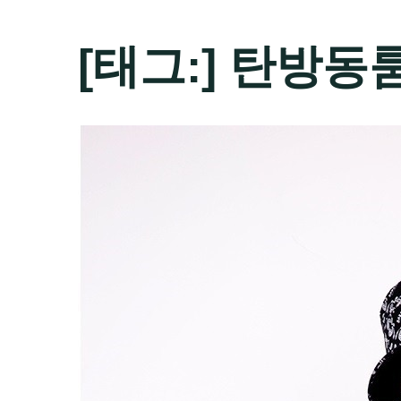
[태그:]
탄방동