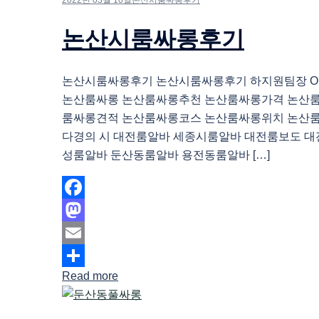
논산시룸싸롱후기
논산시룸싸롱후기 논산시룸싸롱후기 하지원팀장 O1O.
논산룸싸롱 논산룸싸롱추천 논산룸싸롱가격 논산
룸싸롱견적 논산룸싸롱코스 논산룸싸롱위치 논산
다경의 시 대전룸알바 세종시룸알바 대전룸보도 대
성룸알바 둔산동룸알바 용전동룸알바 […]
Facebook
Mastodon
Email
Read more
Share